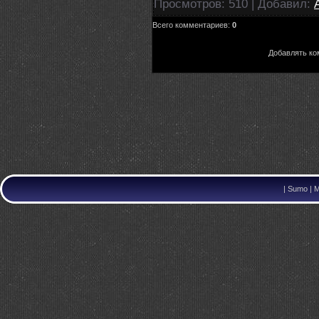
Просмотров
: 510 |
Добавил
:
Всего комментариев
:
0
Добавлять ко
|
Sumo | M