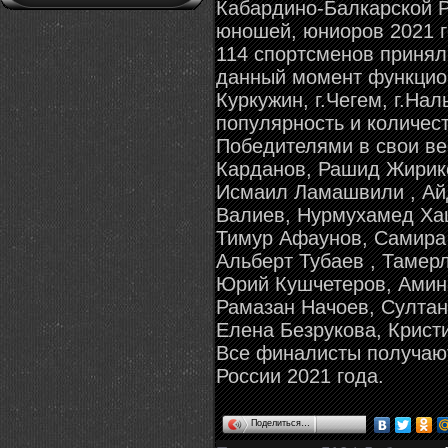
Кабардино-Балкарской Р
юношей, юниоров 2021 г
114 спортсменов принял
данный момент функциони
Куркужин, г.Чегем, г.На
популярность и количест
Победителями в свои ве
Карданов, Рашид Жирико
Исмаил Ламашвили , Ай
Валиев, Нурмухамед Ха
Тимур Афаунов, Самира 
Альберт Тубаев , Тамер
Юрий Кушчетеров, Амина
Рамазан Начоев, Султан
Елена Безрукова, Крист
Все финалисты получают
России 2021 года.
Поделиться…