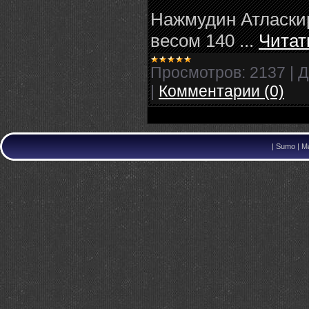
Нажмудин Атласкир
весом 140
...
Читат
Просмотров:
2137
|
Д
|
Комментарии (0)
|
Sumo | Ma