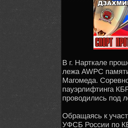
В г. Нарткале про
лежа AWPC памят
Магомеда. Соревн
пауэрлифтинга КБР
проводились под л
Обращаясь к участ
УФСБ России по КБ