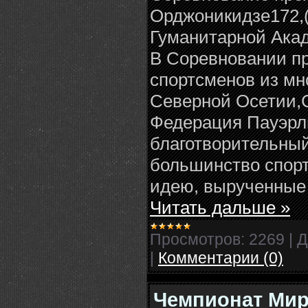
Орджоникидзе172,
Гуманитарной Акад
В Соревновании пр
спортсменов из мно
Северной Осетии,С
Федерация Пауэрл
благотворительный
большинство спор
идею, вырученные
Читать дальше »
Просмотров:
2269
|
Д
|
Комментарии (0)
Чемпионат Мир