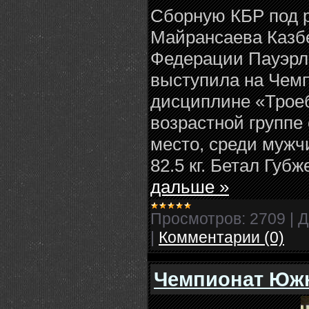
Сборную КБР под 
Майрансаева Казб
Федерации Пауэрл
выступила на Чемп
дисциплине «Троеб
возрастной группе 
место, среди мужч
82.5 кг. Бетал Губ
дальше »
Просмотров:
2709
|
Д
|
Комментарии (0)
Чемпионат Южн