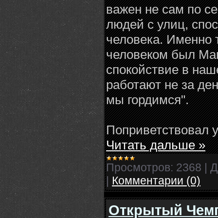
важен не сам по с
людей с улиц, спо
человека. Именно
человеком был Маг
спокойствие в наш
работают не за де
мы гордимся".
Поприветствовал у
Читать дальше »
Просмотров:
2368
|
Д
|
Комментарии (0)
Открытый Чемп