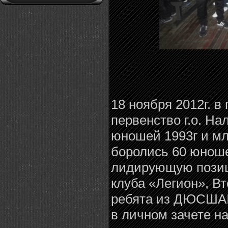
18 ноября 2012г. в
первенство г.о. Н
юношей 1993г и м
боролись 60 юноше
лидирующую позиц
клуба «Легион», В
ребята из ДЮСША№
в личном зачете н