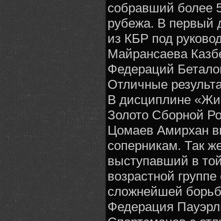
собравший более 5
рубежа. В первый 
из КБР под руково
Майрансаева Казб
Федераций Бетало
Отличные результа
В дисциплине «Жи
Золото Сборной Ро
Цомаев Амирхан вы
соперникам. Так ж
выступавший в той
возрастной группе
сложнейшей борьб
Федерация Пауэрл