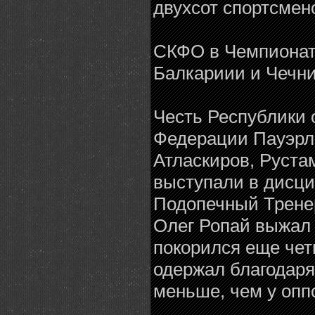
двухсот спортсмен
СКФО в Чемпионате
Балкариии и Чечни
Честь Республики 
Федерации Пауэрл
Атласкиров, Руста
выступали в дисц
Подопечный Трене
Олег Ропай выжал ш
покорился еще чет
одержал благодаря
меньше, чем у опп