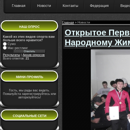
Главная
Новости
Контакты
Федерация
Виде
Главная
» Новости
НАШ ОПРОС
Открытое Перве
Какой из этих видов спорта вам
Народному Жи
больше всего нравится?
Сумо
Мас-рестлинг
Результаты
|
Архив опросов
Всего ответов:
21
МИНИ-ПРОФИЛЬ
Гость, мы рады вас видеть.
Пожалуйста зарегистрируйтесь или
авторизуйтесь!
СОЦИАЛЬНЫЕ СЕТИ