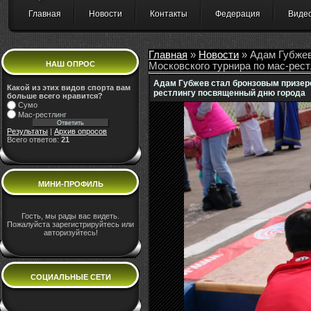
Главная
Новости
Контакты
Федерация
Виде
Главная
»
Новости
» Адам Губжев
НАШ ОПРОС
Московского турнира по мас-рес
Адам Губжев стал бронзовым призеро
Какой из этих видов спорта вам
рестлингу посвященный дню города
больше всего нравится?
Сумо
Мас-рестлинг
Результаты
|
Архив опросов
Всего ответов:
21
МИНИ-ПРОФИЛЬ
Гость, мы рады вас видеть.
Пожалуйста зарегистрируйтесь или
авторизуйтесь!
СОЦИАЛЬНЫЕ СЕТИ