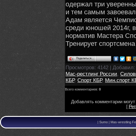
одержал три уверенны
и тем самым завоевал
Адам является Чемпи
среди юношей 2014г, 
норматив Мастера Спо
Тренирует спортсмена
Поделиться…
Просмотров
: 4142 |
Добавил
Мас-рестлинг России
,
Силов
КБР
,
Спорт КБР
,
Мин.спорт К
Всего комментариев
:
0
Добавлять комментарии могут 
[
Рег
|
Sumo | Mas-wrestling Fe