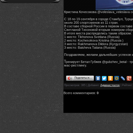
Кристина Кочесокова @veleslava_veleslava с
С 18 по 19 сентября в городе Стамбул, Тур
около 200 спортсменов из 11 стран.
В составе сборной России в первом составе 
Светланой Тихоновой вторым номером сборно
В итоге места распределись таким образом:
1 место: Tikhonova Svetlana (Russia)
2 место: Kochesokova Kristina (Russia )
3 место: Rakhmanova Dildora (Kyrgyzstan)
3 место: Baisheva Tatiana (Russia)
Поздравляем, желаем дальнейших успехов и 
_
Тренирует Бетал Губжев @gubzhev_betal - т
мас-рестлингу.
Поделиться…
Просмотров
: 385 |
Добавил
:
Администратор
|
Рейтинг
Всего комментариев
:
0