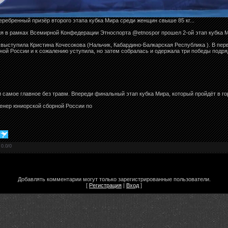
еребренный призёр второго этапа кубка Мира среди женщин свыше 85 кг...
ция в рамках Всемирной Конфедерации Этноспорта @etnospor прошел 2-ой этап кубка М
выступила Кристина Кочесокова (Нальчик, Кабардино-Балкарская Республика ). В перв
й России и к сожалению уступила, но затем собралась и одержала три победы подряд
самое главное без травм. Впереди финальный этап кубка Мира, который пройдёт в го
ренер юниорской сборной России по
:
0.0
/
0
Добавлять комментарии могут только зарегистрированные пользователи.
[
Регистрация
|
Вход
]