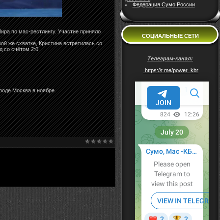
Федерация Сумо России
ира по мас-рестлингу. Участие приняло
СОЦИАЛЬНЫЕ СЕТИ
ой же схватке, Кристина встретилась со
 со счётом 2:0.
Телеграм-канал:
https://t.me/power_kbr
роде Москва в ноябре.