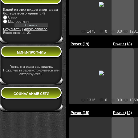
09.09.2012
0
Администратор
Ад
Какой из этих видов спорта вам
больше всего нравится?
Сумо
Мас-рестлинг
Результаты
|
Архив опросов
1475
0
0.0
1281
Всего ответов:
21
Power (19)
Power (18)
МИНИ-ПРОФИЛЬ
Гость, мы рады вас видеть.
09.09.2012
0
Пожалуйста зарегистрируйтесь или
авторизуйтесь!
Администратор
Ад
СОЦИАЛЬНЫЕ СЕТИ
1316
0
0.0
1359
Power (15)
Power (14)
09.09.2012
0