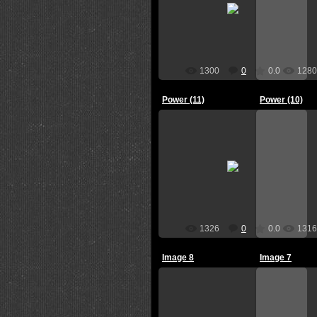
Администратор
Ад
1300
0
0.0
1280
Power (11)
Power (10)
09.09.2012
0
Администратор
Ад
1326
0
0.0
1316
Image 8
Image 7
07.06.2012
0