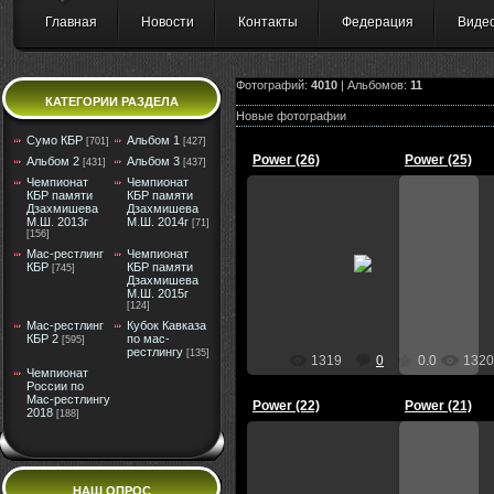
Главная
Новости
Контакты
Федерация
Виде
Фотографий:
4010
| Альбомов:
11
КАТЕГОРИИ РАЗДЕЛА
Новые фотографии
Сумо КБР
Альбом 1
[701]
[427]
Power (26)
Power (25)
Альбом 2
Альбом 3
[431]
[437]
Чемпионат
Чемпионат
КБР памяти
КБР памяти
Дзахмишева
Дзахмишева
М.Ш. 2013г
М.Ш. 2014г
[71]
[156]
09.09.2012
0
Мас-рестлинг
Чемпионат
КБР
КБР памяти
[745]
Дзахмишева
Администратор
Ад
М.Ш. 2015г
[124]
Мас-рестлинг
Кубок Кавказа
КБР 2
по мас-
[595]
рестлингу
[135]
1319
0
0.0
1320
Чемпионат
России по
Мас-рестлингу
Power (22)
Power (21)
2018
[188]
НАШ ОПРОС