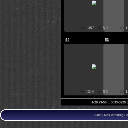
Администратор
Ад
1357
5.0
1
54
53
07.06.2012
0
Администратор
Ад
1314
5.0
1
1-28
29-56
...
3893-3920
|
Sumo | Mas-wrestling Fe