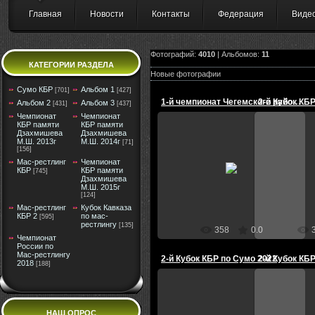
Главная
Новости
Контакты
Федерация
Виде
Фотографий:
4010
| Альбомов:
11
КАТЕГОРИИ РАЗДЕЛА
Новые фотографии
Сумо КБР
Альбом 1
[701]
[427]
2-й Кубок КБ
1-й чемпионат Чегемского района по Сумо 2022
Альбом 2
Альбом 3
[431]
[437]
Чемпионат
Чемпионат
КБР памяти
КБР памяти
Дзахмишева
Дзахмишева
М.Ш. 2013г
М.Ш. 2014г
[71]
[156]
22.08.2022
2
Мас-рестлинг
Чемпионат
КБР
КБР памяти
[745]
Дзахмишева
Администратор
Ад
М.Ш. 2015г
[124]
Мас-рестлинг
Кубок Кавказа
КБР 2
по мас-
[595]
рестлингу
[135]
358
0.0
Чемпионат
России по
Мас-рестлингу
2-й Кубок КБР по Сумо 2022
2-й Кубок КБ
2018
[188]
НАШ ОПРОС