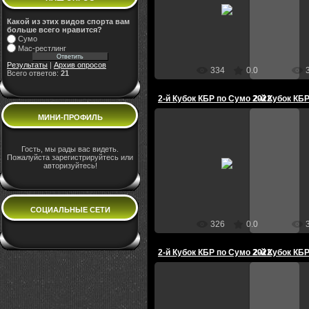
22.08.2022
2
Администратор
Ад
Какой из этих видов спорта вам
больше всего нравится?
Сумо
Мас-рестлинг
Результаты
|
Архив опросов
334
0.0
Всего ответов:
21
2-й Кубок КБР по Сумо 2022
2-й Кубок КБ
МИНИ-ПРОФИЛЬ
Гость, мы рады вас видеть.
22.08.2022
2
Пожалуйста зарегистрируйтесь или
авторизуйтесь!
Администратор
Ад
СОЦИАЛЬНЫЕ СЕТИ
326
0.0
2-й Кубок КБР по Сумо 2022
2-й Кубок КБ
22.08.2022
2