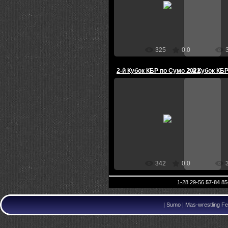
Администратор
Ад
325
0.0
2-й Кубок КБР по Сумо 2022
2-й Кубок КБ
22.08.2022
2
Администратор
Ад
342
0.0
1-28
29-56
57-84
85
|
Sumo | Mas-wrestling Fe