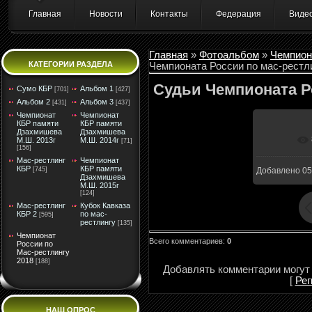
Главная
Новости
Контакты
Федерация
Виде
Главная
»
Фотоальбом
»
Чемпион
КАТЕГОРИИ РАЗДЕЛА
Чемпионата России по мас-рестл
Судьи Чемпионата Ро
Сумо КБР
Альбом 1
[701]
[427]
Альбом 2
Альбом 3
[431]
[437]
Чемпионат
Чемпионат
КБР памяти
КБР памяти
Дзахмишева
Дзахмишева
М.Ш. 2013г
М.Ш. 2014г
В ре
[71]
[156]
Мас-рестлинг
Чемпионат
КБР
КБР памяти
[745]
Добавлено
05
Дзахмишева
М.Ш. 2015г
[124]
Мас-рестлинг
Кубок Кавказа
КБР 2
по мас-
[595]
рестлингу
[135]
Чемпионат
Всего комментариев
:
0
России по
Мас-рестлингу
2018
[188]
Добавлять комментарии могут 
[
Рег
НАШ ОПРОС