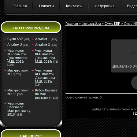
Главная
Новости
Контакты
Федерация
Виде
Главная
»
Фотоальбом
»
Сумо КБР
» Сумо К
КАТЕГОРИИ РАЗДЕЛА
Сумо КБР
Альбом 1
[701]
[427]
Альбом 2
Альбом 3
[431]
[437]
Чемпионат
Чемпионат
В ре
КБР памяти
КБР памяти
Дзахмишева
Дзахмишева
М.Ш. 2013г
М.Ш. 2014г
[71]
[156]
Добавлено
04
Мас-рестлинг
Чемпионат
КБР
КБР памяти
[745]
Дзахмишева
М.Ш. 2015г
[124]
Мас-рестлинг
Кубок Кавказа
КБР 2
по мас-
[595]
Всего комментариев
:
0
рестлингу
[135]
Чемпионат
России по
Добавлять комментарии могу
Мас-рестлингу
[
Р
2018
[188]
НАШ ОПРОС