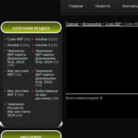
Главная
Новости
Контакт
Главная
»
Фотоальбом
»
Сумо КБР
» Сумо К
КАТЕГОРИИ РАЗДЕЛА
Сумо КБР
Альбом 1
[701]
[427]
Альбом 2
Альбом 3
[431]
[437]
Чемпионат
Чемпионат
КБР памяти
КБР памяти
Дзахмишева
Дзахмишева
М.Ш. 2013г
М.Ш. 2014г
[71]
[156]
Мас-рестлинг
Чемпионат
КБР
КБР памяти
[745]
Дзахмишева
М.Ш. 2015г
[124]
Мас-рестлинг
Кубок Кавказа
КБР 2
по мас-
[595]
Всего комментариев
:
0
рестлингу
[135]
Чемпионат
России по
Мас-рестлингу
2018
[188]
НАШ ОПРОС