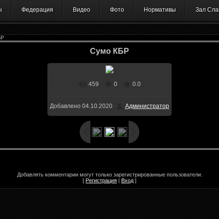
ы
Федерация
Видео
Фото
Нормативы
Зал Сла
БР
Сумо КБР
459
0
0.0
В реальном размере
636x768
/
Добавлено
04.10.2020
Администратор
141.0Kb
Добавлять комментарии могут только зарегистрированные пользователи.
[
Регистрация
|
Вход
]