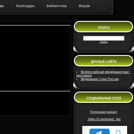
вы
Календарь
Библиотека
Форум
ПОИСК
ДРУЗЬЯ САЙТА
Всероссийская федерация мас-
рестлинга
Федерация Сумо России
СОЦИАЛЬНЫЕ СЕТИ
Телеграм-канал:
https://t.me/power_kbr