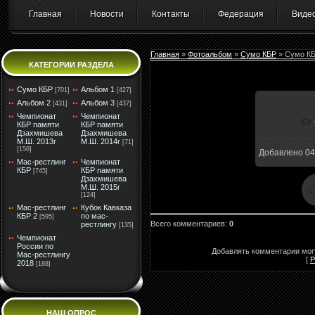
Главная
Новости
Контакты
Федерация
Виде
Главная
»
Фотоальбом
»
Сумо КБР
» Сумо К
КАТЕГОРИИ РАЗДЕЛА
Сумо КБР
Альбом 1
[701]
[427]
Альбом 2
Альбом 3
[431]
[437]
Чемпионат
Чемпионат
В ре
КБР памяти
КБР памяти
Дзахмишева
Дзахмишева
М.Ш. 2013г
М.Ш. 2014г
[71]
[156]
Добавлено
04
Мас-рестлинг
Чемпионат
КБР
КБР памяти
[745]
Дзахмишева
М.Ш. 2015г
[124]
Мас-рестлинг
Кубок Кавказа
КБР 2
по мас-
[595]
Всего комментариев
:
0
рестлингу
[135]
Чемпионат
России по
Добавлять комментарии могу
Мас-рестлингу
[
Р
2018
[188]
НАШ ОПРОС