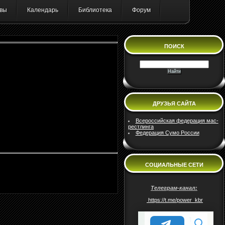
вы
Календарь
Библиотека
Форум
ПОИСК
ДРУЗЬЯ САЙТА
Всероссийская федерация мас-
рестлинга
Федерация Сумо России
СОЦИАЛЬНЫЕ СЕТИ
Телеграм-канал:
https://t.me/power_kbr