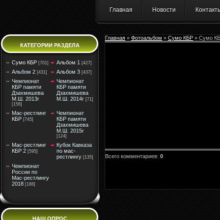
Главная
Новости
Контакт
Главная
»
Фотоальбом
»
Сумо КБР
» Сумо К
КАТЕГОРИИ РАЗДЕЛА
Сумо КБР
Альбом 1
[701]
[427]
Альбом 2
Альбом 3
[431]
[437]
Чемпионат
Чемпионат
КБР памяти
КБР памяти
Дзахмишева
Дзахмишева
М.Ш. 2013г
М.Ш. 2014г
[71]
[156]
Мас-рестлинг
Чемпионат
КБР
КБР памяти
[745]
Дзахмишева
М.Ш. 2015г
[124]
Мас-рестлинг
Кубок Кавказа
КБР 2
по мас-
[595]
Всего комментариев
:
0
рестлингу
[135]
Чемпионат
России по
Мас-рестлингу
2018
[188]
НАШ ОПРОС