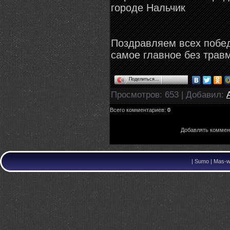
городе Нальчик
Поздравляем всех побед
самое главное без трав
Поделиться…
Просмотров
: 653 |
Добавил
:
Всего комментариев
:
0
Добавлять коммен
|
Sumo | Mas-wr