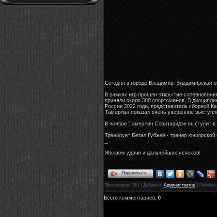
Сегодня в городе Владимир, Владимирская о
В рамках игр прошли открытые соревнования
приняли около 300 спортсменов. В дисципли
России 2022 года, представитель сборной К
Тамерлан показал очень уверенное выступлен
В ноябре Тамерлан Схвитаридзе выступит в 
Тренирует Бетал Губжев - тренер юниорской
_
Желаем удачи и дальнейших успехов!
Поделиться…
Просмотров
: 361 |
Добавил
:
Администратор
|
Рейтинг
Всего комментариев
:
0