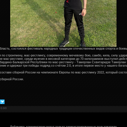
бласть, состоялся фестиваль народных традиции отечественных видов спорта и боевы
 по стронгмену, мас-рестлингу, современному мечевому бою, самбо, кила, силу удара
не мас-рестлинг, среди мужчин в весовой категории до 70 килограммов выступил де
абардино-Балкарской Республики по мас-рестлингу - Тамерлан Схвитаридзе Тамерлан
ие и одержал три победы подряд со счётом 2:0, в итоге первое место у нашего богат
составе сборной России на чемпионате Европы по мас-рестлингу 2022, который состои
 сборной России.
:
0.0
/
0
Добавлять комментарии могут только зарегистрированные пользователи.