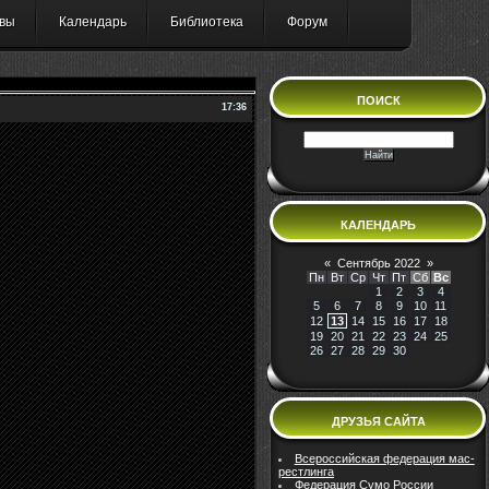
вы
Календарь
Библиотека
Форум
ПОИСК
17:36
КАЛЕНДАРЬ
«
Сентябрь 2022
»
Пн
Вт
Ср
Чт
Пт
Сб
Вс
1
2
3
4
5
6
7
8
9
10
11
12
13
14
15
16
17
18
19
20
21
22
23
24
25
26
27
28
29
30
ДРУЗЬЯ САЙТА
Всероссийская федерация мас-
рестлинга
Федерация Сумо России