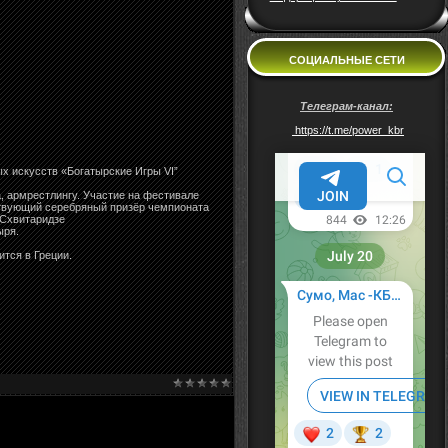
СОЦИАЛЬНЫЕ СЕТИ
Телеграм-канал:
https://t.me/power_kbr
х искусств «Богатырские Игры VI”
, армрестлингу. Участие на фестивале
йствующий серебряный призёр чемпионата
 Схвитаридзе
ыря.
тся в Греции.