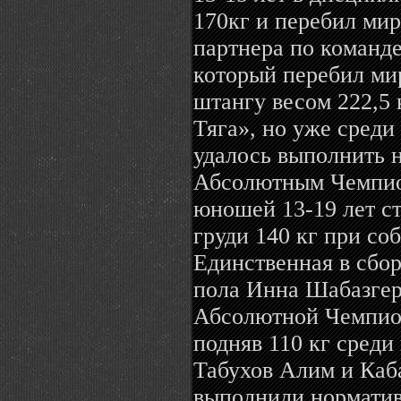
170кг и перебил мир
партнера по команд
который перебил мир
штангу весом 222,5 
Тяга», но уже среди
удалось выполнить 
Абсолютным Чемпио
юношей 13-19 лет ст
груди 140 кг при соб
Единственная в сбо
пола Инна Шабазгер
Абсолютной Чемпион
подняв 110 кг сред
Табухов Алим и Каба
выполнили норматив