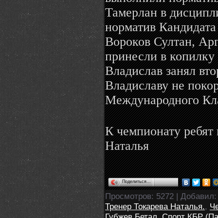
Тамерлан в дисципл
норматив Кандидата
Вороков Султан, Ар
принесли в копилку 
Владислав занял вто
Владиславу не поко
Международного Кл
К чемпионату ребят 
Наталья
Поделиться…
Просмотров
: 5272 |
Добавил
Тренер Токарева Наталья.
,
Ч
Губжев Бетал
,
Спорт КБР (П