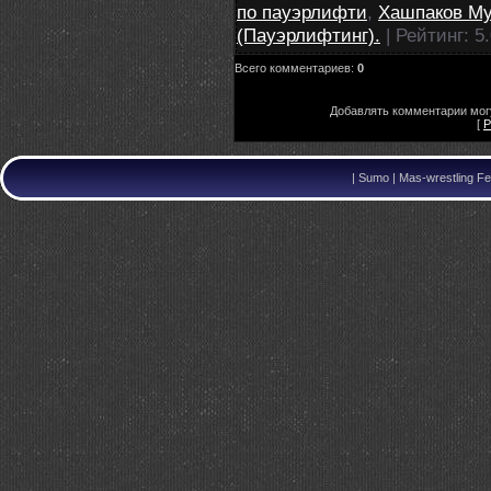
по пауэрлифти
,
Хашпаков М
(Пауэрлифтинг).
|
Рейтинг
:
5
Всего комментариев
:
0
Добавлять комментарии могу
[
Р
|
Sumo | Mas-wrestling Fe