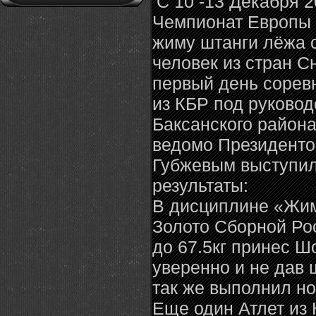
С 10 -13 Декабря 2
Чемпионат Европы
жиму штанги лёжа 
человек из стран С
первый день сорев
из КБР под руково
Баксанского район
ведомо Президент
Губжевым выступил
результаты:
В дисциплине «Жи
Золото Сборной Ро
до 67.5кг принес Ш
уверенно и не дав 
так же выполнил н
Еще один Атлет из