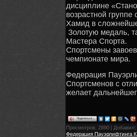
дисциплине «Стан
возрастной группе 
Хамид в сложнейше
Золотую медаль, т
Мастера Спорта.
Спортсмены завоев
чемпионате мира.
Федерация Пауэрли
Спортсменов с отл
желает дальнейшег
Поделиться…
Просмотров
: 2890 |
Добавил
Федерация Пауэрлифтинга К