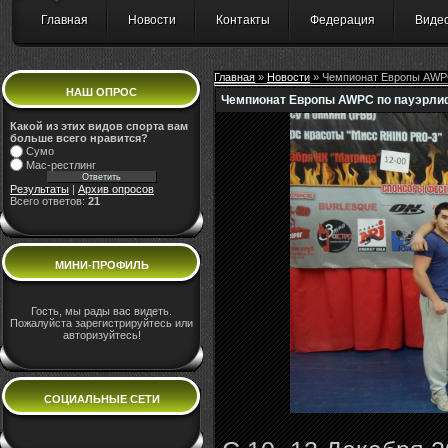
Главная
Новости
Контакты
Федерация
Виде
Главная
»
Новости
» Чемпионат Европы AWPC
НАШ ОПРОС
Чемпионат Европы AWPC по пауэрлиф
Какой из этих видов спорта вам
больше всего нравится?
Сумо
Мас-рестлинг
Результаты
|
Архив опросов
Всего ответов:
21
МИНИ-ПРОФИЛЬ
Гость, мы рады вас видеть.
Пожалуйста зарегистрируйтесь или
авторизуйтесь!
СОЦИАЛЬНЫЕ СЕТИ