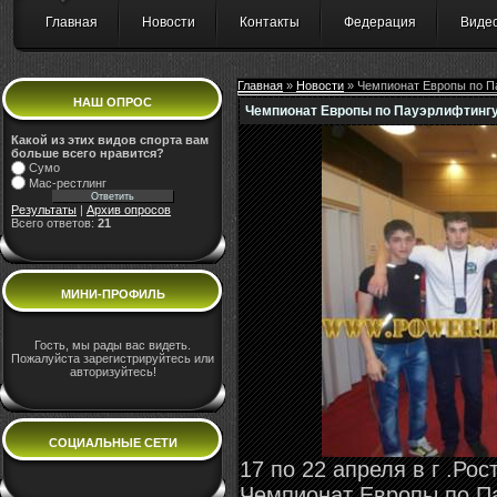
Главная
Новости
Контакты
Федерация
Виде
Главная
»
Новости
» Чемпионат Европы по П
НАШ ОПРОС
Чемпионат Европы по Пауэрлифтингу
Какой из этих видов спорта вам
больше всего нравится?
Сумо
Мас-рестлинг
Результаты
|
Архив опросов
Всего ответов:
21
МИНИ-ПРОФИЛЬ
Гость, мы рады вас видеть.
Пожалуйста зарегистрируйтесь или
авторизуйтесь!
СОЦИАЛЬНЫЕ СЕТИ
17 по 22 апреля в г .Ро
Чемпионат Европы по Па