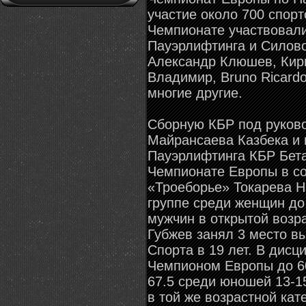
участие около 700 спорт
Чемпионате участвовал
Пауэрлифтинга и Силово
Александр Клюшев, Кир
Владимир, Bruno Ricardo
многие другие.
Сборную КБР под руков
Майрансаева Казбека и
Пауэрлифтинга КБР Бет
Чемпионате Европы в со
«Троеборье» Токарева Н
группе среди женщин до 
мужчин в открытой возра
Губжев занял 3 место в
Спорта в 19 лет. В дис
Чемпионом Европы до 60
67.5 среди юношей 13-1
в той же возрастной кат