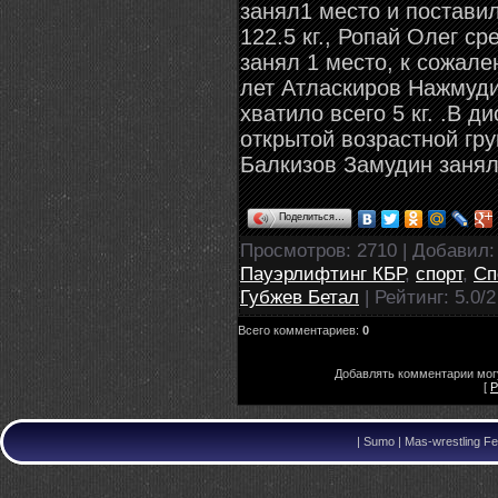
занял1 место и постави
122.5 кг., Ропай Олег ср
занял 1 место, к сожале
лет Атласкиров Нажмуди
хватило всего 5 кг. .В 
открытой возрастной гру
Балкизов Замудин занял
Поделиться…
Просмотров
: 2710 |
Добавил
Пауэрлифтинг КБР
,
спорт
,
Сп
Губжев Бетал
|
Рейтинг
:
5.0
/
2
Всего комментариев
:
0
Добавлять комментарии могу
[
Р
|
Sumo | Mas-wrestling Fe