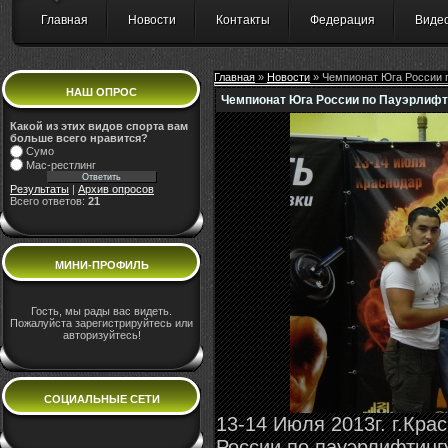
Главная
Новости
Контакты
Федерация
Виде
Главная
»
Новости
» Чемпионат Юга России 
НАШ ОПРОС
Чемпионат Юга России по Пауэрлифт
Какой из этих видов спорта вам
больше всего нравится?
Сумо
Мас-рестлинг
Результаты
|
Архив опросов
Всего ответов:
21
МИНИ-ПРОФИЛЬ
Гость, мы рады вас видеть.
Пожалуйста зарегистрируйтесь или
авторизуйтесь!
СОЦИАЛЬНЫЕ СЕТИ
13-14 Июля 2013г. г.Кр
России по пауэрлифтинг