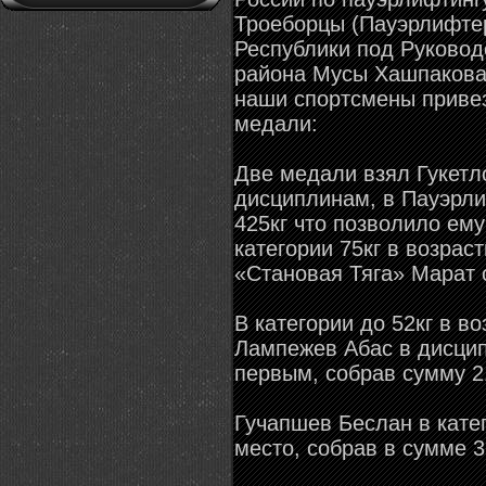
Троеборцы (Пауэрлифте
Республики под Руковод
района Мусы Хашпакова 
наши спортсмены привез
медали:
Две медали взял Гукетл
дисциплинам, в Пауэрл
425кг что позволило ему
категории 75кг в возрас
«Становая Тяга» Марат 
В категории до 52кг в во
Лампежев Абас в дисци
первым, собрав сумму 21
Гучапшев Беслан в катег
место, собрав в сумме 3