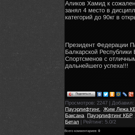
Аликов Хамид к сожален
занял 4 место в дисцип
категорий до 90кг в отк
Президент Федерации П
Балкарской Республики 
Спортсменов с отличным
дальнейшего успеха!!!
Поделиться…
Просмотров
: 2247 |
Добавил
Пауэрлифтинг.
,
Жим Лежа К
Баксана
,
Пауэрлифтинг КБР
,
Бетал
|
Рейтинг
:
5.0
/
2
Всего комментариев
:
0