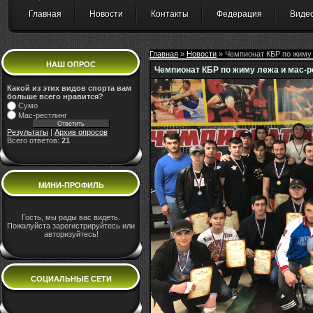
Главная
Новости
Контакты
Федерация
Виде
Главная
»
Новости
» Чемпионат КБР по жиму 
НАШ ОПРОС
Чемпионат КБР по жиму лежа и мас-ре
Какой из этих видов спорта вам
больше всего нравится?
Сумо
Мас-рестлинг
Результаты
|
Архив опросов
Всего ответов:
21
МИНИ-ПРОФИЛЬ
Гость, мы рады вас видеть.
Пожалуйста зарегистрируйтесь или
авторизуйтесь!
СОЦИАЛЬНЫЕ СЕТИ