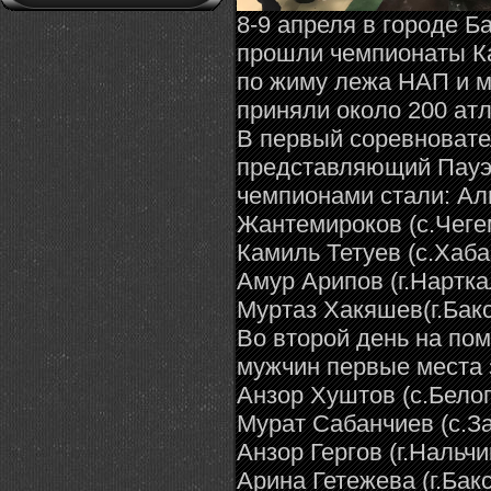
8-9 апреля в городе Б
прошли чемпионаты К
по жиму лежа НАП и ма
приняли около 200 атл
В первый соревноват
представляющий Пауэ
чемпионами стали: Али
Жантемироков (с.Чегем
Камиль Тетуев (с.Хаба
Амур Арипов (г.Нартка
Муртаз Хакяшев(г.Бакс
Во второй день на по
мужчин первые места з
Анзор Хуштов (с.Белог
Мурат Сабанчиев (с.За
Анзор Гергов (г.Нальч
Арина Гетежева (г.Бакс