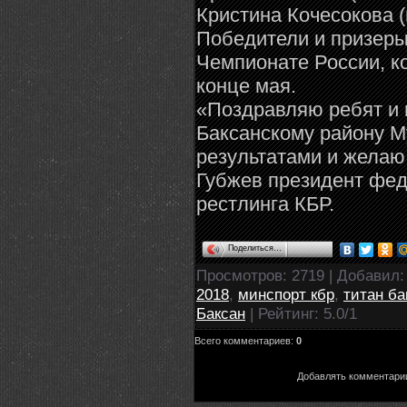
Кристина Кочесокова (г
Победители и призеры
Чемпионате России, к
конце мая.
«Поздравляю ребят и 
Баксанскому району М
результатами и желаю
Губжев президент фед
рестлинга КБР.
Поделиться…
Просмотров
: 2719 |
Добавил
2018
,
минспорт кбр
,
титан ба
Баксан
|
Рейтинг
:
5.0
/
1
Всего комментариев
:
0
Добавлять комментарии