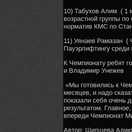
10) Табухов Алим ( 1 
возрастной группы по
норматив КМС по Ста
11) Уянаев Рамазан (
Пауэрлифтингу среди ю
К Чемпионату ребят г
и Владимир Унежев
«Мы готовились к Чем
месяцев, и надо сказа
показали себя очень д
результатом. Главное,
впереди Чемпионат Ми
Автор: Шипшева Ади