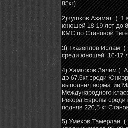
85кг)
2)Кушхов Азамат ( 1 
юношей 18-19 лет до 8
КМС по Становой Т
3) Тхазеплов Ислам (
среди юношей 16-17 
4) Хамгоков Залим ( 
до 67.5кг среди Юниор
выполнил норматив М
Международного класс
Рекорд Европы среди ю
подняв 220,5 кг Стано
5) Умехов Тамерлан ( 