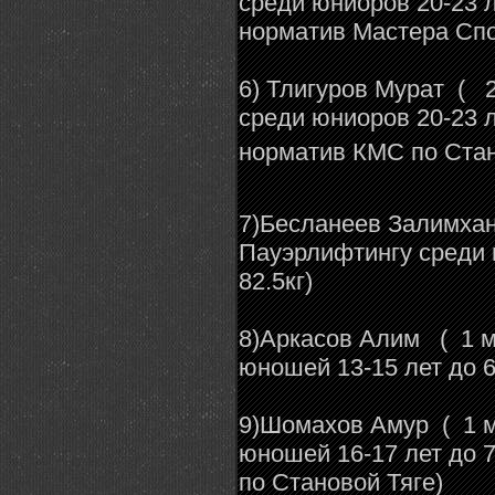
среди юниоров 20-23 л
норматив Мастера 
6) Тлигуров Мурат ( 2
среди юниоров 20-23 л
норматив КМС по Ста
7)Бесланеев Залимха
Пауэрлифтингу среди 
82.5кг)
8)Аркасов Алим ( 1 м
юношей 13-15 лет 
9)Шомахов Амур ( 1 м
юношей 16-17 лет до 
по Становой Тяге)