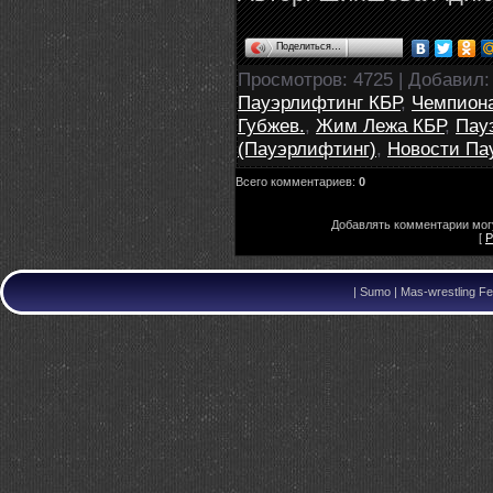
Поделиться…
Просмотров
: 4725 |
Добавил
Пауэрлифтинг КБР
,
Чемпиона
Губжев.
,
Жим Лежа КБР
,
Пау
(Пауэрлифтинг)
,
Новости Па
Всего комментариев
:
0
Добавлять комментарии могу
[
Р
|
Sumo | Mas-wrestling Fe