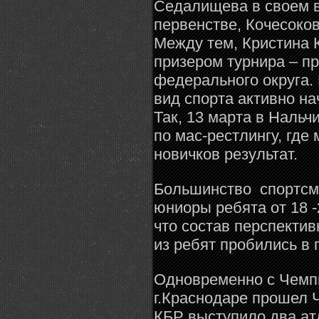
Седалищева в своем в
первенстве, Кочесоко
Между тем, Кристина 
призером турнира – п
федерального округа.
вид спорта активно на
Так, 13 марта в Наль
по мас-рестлингу, гд
новичков результат.
Большинство спортсме
юниоры ребята от 18 -
что состав перспектив
из ребят пробились в 
Одновременно с Чемпи
г.Краснодаре прошел Ч
КБР выступило два ат