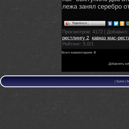
лежа занял серебро от
Поделиться…
Просмотров
: 4172 |
Добавил
рестлингу 2
,
кавказ мас-рест
Рейтинг
:
5.0
/
1
Всего комментариев
:
0
Добавлять ко
|
Sumo | M