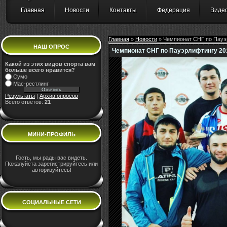
Главная
Новости
Контакты
Федерация
Виде
Главная
»
Новости
» Чемпионат СНГ по Пауэ
НАШ ОПРОС
Чемпионат СНГ по Пауэрлифтингу 20
Какой из этих видов спорта вам
больше всего нравится?
Сумо
Мас-рестлинг
Результаты
|
Архив опросов
Всего ответов:
21
МИНИ-ПРОФИЛЬ
Гость, мы рады вас видеть.
Пожалуйста зарегистрируйтесь или
авторизуйтесь!
СОЦИАЛЬНЫЕ СЕТИ