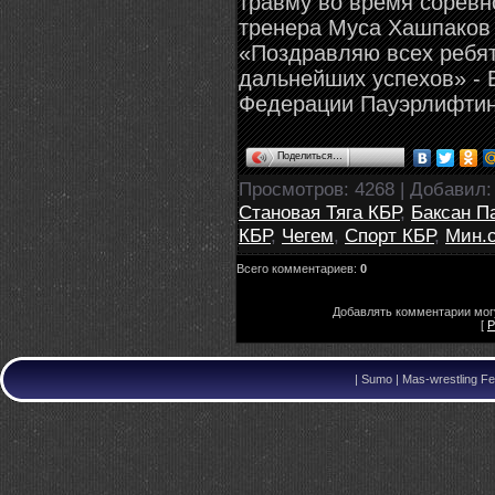
травму во время соревн
тренера Муса Хашпаков 
«Поздравляю всех ребят
дальнейших успехов» - 
Федерации Пауэрлифтинг
Поделиться…
Просмотров
: 4268 |
Добавил
Становая Тяга КБР
,
Баксан П
КБР
,
Чегем
,
Спорт КБР
,
Мин.
Всего комментариев
:
0
Добавлять комментарии могу
[
Р
|
Sumo | Mas-wrestling Fe