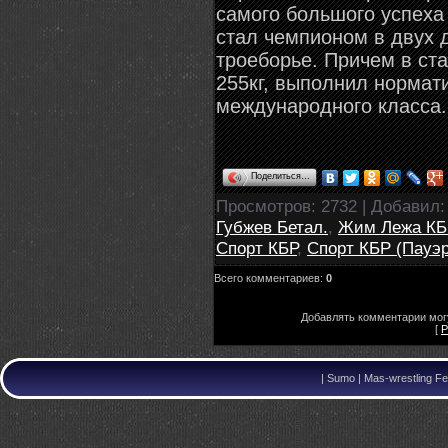
самого большого успеха
стал чемпионом в двух д
троеборье. Причем в ста
255кг, выполнил нормат
международного класса.
Поделиться…
Просмотров
: 2732 |
Добавил
Губжев Бетал.
,
Жим Лежа КБ
Спорт КБР
,
Спорт КБР (Пауэ
Всего комментариев
:
0
Добавлять комментарии могу
[
Р
|
Sumo | Mas-wrestling Fe