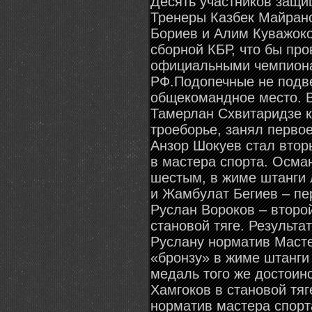
Десять участников защи
Тренеры Казбек Майранс
Бориев и Алим Куважоко
сборной КБР, что бы пр
официальными чемпиона
РФ.Подопечные не подве
общекомандное место. В
Тамерлан Схвитаридзе к
троеборье, занял первое
Анзор Шокуев стал втор
в мастера спорта. Осман
шестым, в жиме штанги 
и Жамбулат Бегиев – пе
Руслан Вороков – второ
становой тяге. Результа
Руслану норматив Маст
«бронзу» в жиме штанги
медаль того же достоин
Хамгоков в становой тяг
норматив мастера спорт