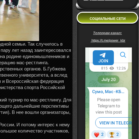
СОЦИАЛЬНЫЕ СЕТИ
Телеграм-канал:
https://t.me/power_kbr
одной семьи. Так случилось в
пару лет назад заинтересовался
л на родине единомышленников и
ерацию мас-рестлинга.
рственных органов. Б.Губжева
венного университета, а вслед
ы и Всероссийская федерация
нистерства спорта Российской
ий турнир по мас-рестлингу. Для
яющего дальнейшие перспективы
тия). В нее вошли организаторы,
оссии. И потому интерес к нему
ольшое количество участников,