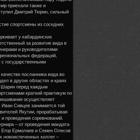
нир приехали также и
ыступил Дмитрий Тюрин, сильный
стие спортсмены из соседних
ркивает у кабардинских
етственный за развитие вида в
ренерами и руководителями
 региональных федераций,
е с государственными
качестве посланника вида во
дел в других областях и краях
й Шарин перед каждым
ортсменами краткий практикум по
звешивания осуществляет
 Иван Сивцев занимается той
авителей Якутии, прорабатывая
 и проведения соревнований.
урнира – от проведения мандата
и Егор Ермолаев и Семен Олесов
х новоиспеченных коллег –