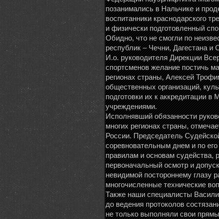
позанимались в Нальчике и прод
воспитанники краснодарского тр
и физически подготовленный спо
Обидно, что не смогли по неизв
республик – Чечни, Дагестана и 
И.о. руководителя Дирекции Все
спортсменов желание постичь мас
регионах страны, Алексей Трофи
общественных организаций, куль
подготовки их к аккредитации в 
учреждениями.
Исполнявший обязанности руково
многих регионах страны, отмечае
России. Председатель Судейско
соревновательным днем и по его
правилам и основам судейства, 
первоначальный осмотр и допуск
невидимой постороннему глазу р
многочисленные технические воп
Также наши специалисты Василий
до ведения протоколов состязан
не только выполняли свои прямы