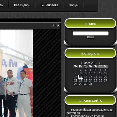
вы
Календарь
Библиотека
Форум
ПОИСК
11:29
КАЛЕНДАРЬ
«
Март 2016
»
Пн
Вт
Ср
Чт
Пт
Сб
Вс
1
2
3
4
5
6
7
8
9
10
11
12
13
14
15
16
17
18
19
20
21
22
23
24
25
26
27
28
29
30
31
ДРУЗЬЯ САЙТА
Всероссийская федерация мас-
рестлинга
Федерация Сумо России