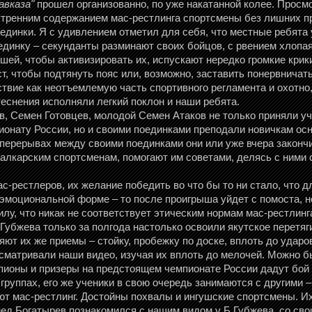
авказа"
прошел организованно, по уже накатанной колее. Прос
утренним содержанием мас-рестлинга спортсмены без лишних пр
единки. Я с удивлением отметил для себя, что местные ребята
динку – секунданты разминают своих бойцов, с рвением хлопая 
шей, чтобы активизировать их, испускают нередко громкие крики
ст, чтобы подтянуть пояс или, возможно, заставить понервнича
твие как неотъемлемую часть спортивного регламента и охотно,
теснения исполняли легкий поклон и наши ребята.
, Семен Готовцев, молодой Семен Атаков не только приняли уч
ионату России, но и своими поединками преподали новичкам ос
 перерывах между своими поединками они или уже вчера закон
алкарским спортсменам, помогают им советами, делясь с ними 
с-рестлеров, их желание победить во что бы то ни стало, что д
эмоциональной форме – то после проигрыша уйдет с помоста, не
тилу, что никак не соответствует этическим нормам мас-рестлинг
.Губжева только за полгода настолько освоили якутское перетяг
ют их же приемы – стойку, пробежку по доске, вплоть до ударо
осматривали наши видео, изучая их вплоть до мелочей. Можно б
ионы и призеры на предстоящем чемпионате России дадут бой 
 группах, его же ученики в свою очередь занимаются с другими 
ют мас-рестлинг. Достойны похвалы и ингушские спортсмены. Их
д Богатырев познакомился с нашим видом у Б.Губжева, со сво