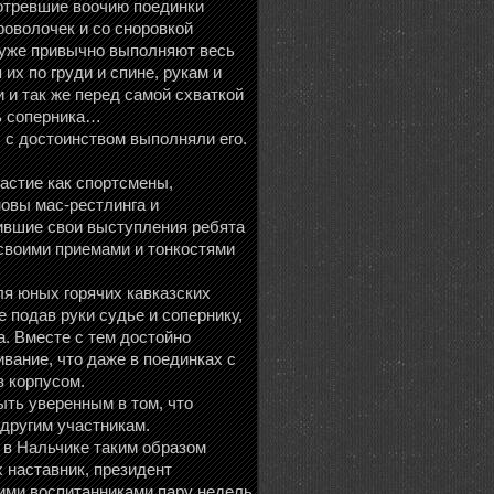
мотревшие воочию поединки
оволочек и со сноровкой
 уже привычно выполняют весь
их по груди и спине, рукам и
 и так же перед самой схваткой
ть соперника…
 с достоинством выполняли его.
астие как спортсмены,
новы мас-рестлинга и
чившие свои выступления ребята
своими приемами и тонкостями
ля юных горячих кавказских
 подав руки судье и сопернику,
а. Вместе с тем достойно
ивание, что даже в поединках с
в корпусом.
ыть уверенным в том, что
другим участникам.
– в Нальчике таким образом
 наставник, президент
ими воспитанниками пару недель