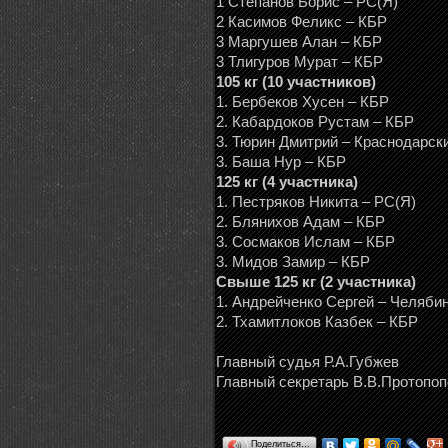
1 Степанов Борис – РС(Я)
2 Касимов Феликс – КБР
3 Маргушев Алан – КБР
3 Тлигуров Мурат – КБР
105 кг (10 участников)
1. Бербеков Хусен – КБР
2. Кабардоков Рустам – КБР
3. Тюрин Дмитрий – Краснодарск
3. Баша Нур – КБР
125 кг (4 участника)
1. Пестряков Никита – РС(Я)
2. Блянихов Адам – КБР
3. Сосмаков Ислам – КБР
3. Мидов Замир – КБР
Свыше 125 кг (2 участника)
1. Андрейченко Сергей – Челяби
2. Тхамитлоков Казбек – КБР
Главный судья Р.А.Губжев
Главный секретарь В.В.Протопоп
Поделиться…