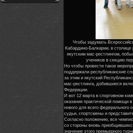
Чтобы задумать Всероссийски
Кабардино-Балкарии, в столице
якутским мас-рестлингом, побы
учеников в секцию пе
Но чтобы провести такое меропр
поддержали республиканские спо
за этим и якутский Республикан
мас-рестлинга, добившиеся вклю
Федерации.
И вот 12 марта в спортивном ко
оказания практической помощи в
нового для всего федерального о
судьи, спортсмены и представит
Согласно положению, все чемпио
со стороны вновь приобщившихся
значение этого премьерного турн