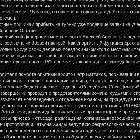
емонстрировали весьма неплохой потенциал. Кроме того, на тур
енера Евгения Чугунова, из них очень хорошо для дебютанта в
ртсмен.
естным причинам прибыть на турнир уже подавшие заявки на уча
Северной Осетии.
российской федерации мас-рестлинга Алексей Афанасьев подче
-рестлинг, их боевой настрой. Как спортивный функционер, отв
мович в ходе своих деловых поездок знакомится с местными т
тивирующих мас-рестлинг, обсуждает с ними вопросы создания
Министерстве спорта РФ, советует, как наладить взаимодействи
дителя помоста опытный арбитр Петр Баттахов, побывавший в 
т высокую степень организации турнира, которую пока еще не ви
й коллегии Федерации мас тардыһыы Республики Саха Дмитри
 завершении проводит с представителями команд, судьями и сп
разъясняет нововведения и отдельные нюансы, на процедуре в
 участников. Главный специалист отдела мас-рестлинга РЦНВС
аботой, координируя действия местных организаторов и предст
росы приезда и отъезда, размещения, организации взвешивания
 Протопопов и Татьяна Ханды ведут всю секретарскую часть т
ий, своевременного составления пар и подведения итогов. Судь
е обязанности на помосте, но и обучали по ходу работы местны