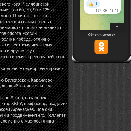
ского края, Челябинской
 – до 60, 70, 90 и 125 кг.
мало. Приятно, что это в
рестлинг из самых разных
линга есть и борцы-вольники и
ров спорта России.
Одноклассники:
волю к победе, отлично
ько известному якутскому
в и другие. Ну а
о во время соревнований, но и
и Кабарды – серебряный призер
но-Балкарской, Карачаево-
адовавший зажигательным
слан Анаев, начальник
ектор КБГУ, профессор, академик
ексей Афанасьев. Все они
чи и продвижения его. Коллеги и
овременного мас-рестлинга