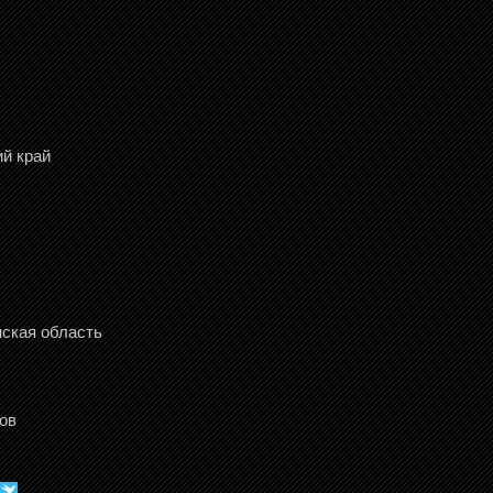
ий край
нская область
ов