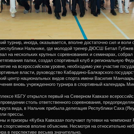
й турнир, иногда, оказывается, вполне достаточно сил и воли 
 республики Нальчике, где молодой тренер ДЮСШ Бетал Губжев 
вал на нескольких крупных соревнованиях и семинарах, собра
ретягивания палки, создал спортивный клуб и региональную Фед
иятие на всероссийском уровне, необходимо уже участие госуда
ртивные власти, руководство Кабардино-Балкарского государст
ский центр национальных видов спорта имени Василия Манчаар
чения вновь учрежденного турнира в спортивный календарь Ми
мплексе КБГУ открылся первый на Северном Кавказе всероссийск
 проведении столь ответственного соревнования, предопредел
круга вида, в Нальчик прибыла делегация Республики Саха (Яку
ели прессы.
ны и призеры «Кубка Кавказа» получают путевки на чемпионат Р
 спортсменов вполне объясним. Несмотря на относительно неб
ира в перспективе весьма значительно.