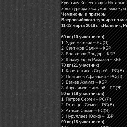
Кристину Кочесокову и Наталью
хода турнира заслужил высокую
Чемпионы и призеры
Всероссийского турнира по мас
11-13 марта 2016 г., г.Нальчик
60 кг (10 участников)
1. Удин Евгений – РС(Я)
2. Сантиков Салим – КБР
3. Вологиров Эльдар – КБР
3. Шахмурадов Рамазан – КБР
70 кг (21 участник)
1. Константинов Сергей – РС(Я)
2. Платонов Афанасий – РС(Я)
3. Бегиев Азамат – КБР
3. Апросимов Николай – РС(Я)
80 кг (19 участников)
1. Петров Сергей – РС(Я)
2. Готовцев Семен – РС(Я)
3. Атаков Семен – РС(Я)
3. Нуруллаев Юсиф – КБР
90 кг (18 участников)