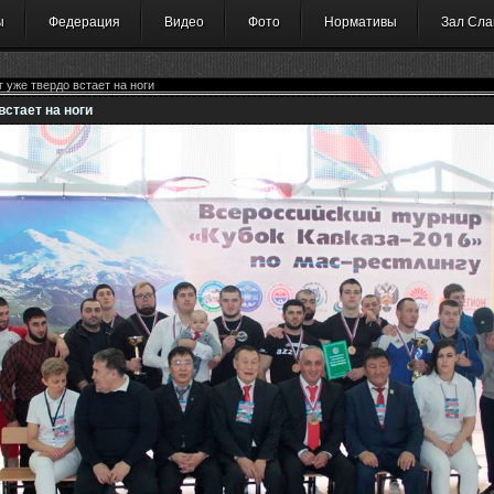
ы
Федерация
Видео
Фото
Нормативы
Зал Сла
 уже твердо встает на ноги
встает на ноги