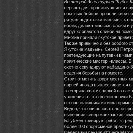
Во второй день турнир "Кубок К
первого дня, проникнувшиеся вн
опытных бойцов провели свои по
ритуал подготовки мадьыны к пое
ногам, делают массаж головы и у
вдруг хлопаются спиной на помо
Многие приняли якутское приветс
Так же привычно и без особого с
Якутские мадьыны Сергей Петров
претендующие на путевки к чемп
практические мастер –классы. В
охотно секундируют кабардино-б
ведения борьбы на помосте.
Стоит отметить азарт местных ма
парней иногда выплескивается в 
то сгоряча хватит палкой по нас
уважения то, что воспитанники Б
основоположниками вида применя
Видно, что они основательно пр
нынешние северокавказские чемп
Б.Губжев тренирует ребят в трех
более 100 спортсменов практику
Федерации пауэрлифтинга Магоме