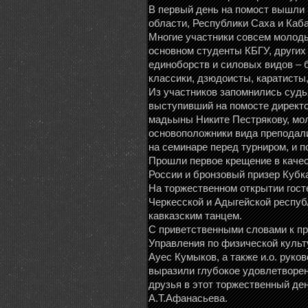
В первый день на помост вышли 
области, Республики Саха и Каба
Многие участники совсем молодые
основном студенты КБГУ, других
единоборств и силовых видов – 
классики, дзюдоисты, каратисты
Из участников запомнились судь
выступивший на помосте директо
мадьыны Никите Пестрякову, мол
основоположники вида преподали
на семинаре перед турниром, и п
Прошли первое крещение в качес
России и бронзовый призер Кубка
На торжественном открытии гост
Черкесской и Адыгейской респуб
кавказским танцем.
С приветственными словами к п
Управления по физической культ
Ауес Кумыков, а также и.о. рук
выразили глубокое удовлетворен
друзья в этот торжественный де
А.Т.Афанасьева.