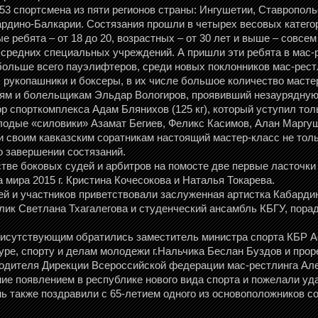
53 спортсмена из пяти регионов страны: Ингушетии, Ставрополь
рдино-Балкарии. Состязания прошли в четырех весовых категориях
 ребята – от 18 до 20, возрастных – от 30 лет и выше – совсем 
 средних специальных учреждений. А пришли эти ребята в мас-
больше всего пауэлифтеров, среди новых поклонников мас-рест
, рукопашники и боксеры, в их числе большое количество масте
ям и болельщикам Эльдар Вологиров, проявивший незаурядную 
р спорткомплекса Адам Блянихов (125 кг), который уступил тол
одые «силовики» Азамат Бегиев, Феликс Касимов, Алан Маргуше
 своим кавказским соратникам настоящий мастер-класс не тольк
о завершении состязаний.
тве боковых судей и арбитров на помосте две первые ласточк
 мира 2015 г. Кристина Кочесокова и Наталья Токарева.
ей и участников приветствовали заслуженная артистка Кабарди
лик Светлана Тхагалегова и студенческий ансамбль КБГУ, пор
рисутствующим обратились заместитель министра спорта КБР А
уре, спорту и делам молодежи г.Нальчика Беслан Буздов и прор
оводителя Дирекции Всероссийской федерации мас-рестлинга Ал
ие появлением в республике нового вида спорта и пожелали уда
нь также поздравили с 65-летием одного из основоположников с