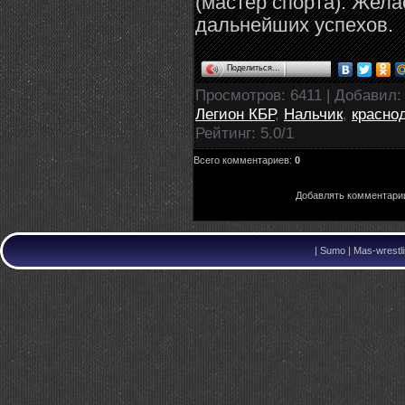
(мастер спорта). Жел
дальнейших успехов.
Поделиться…
Просмотров
: 6411 |
Добавил
Легион КБР
,
Нальчик
,
красно
Рейтинг
:
5.0
/
1
Всего комментариев
:
0
Добавлять комментарии
|
Sumo | Mas-wrestli