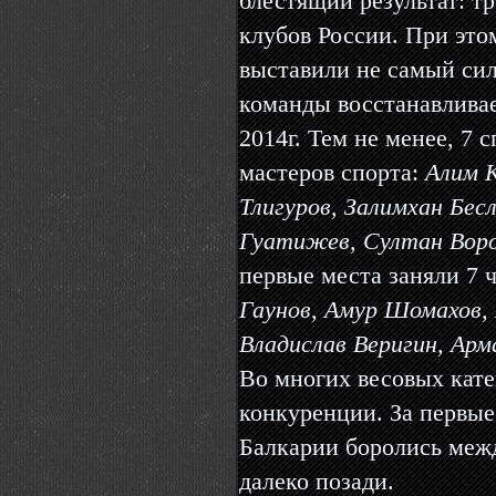
блестящий результат: тр
клубов России. При это
выставили не самый сил
команды восстанавлива
2014г. Тем не менее, 7
мастеров спорта:
Алим 
Тлигуров, Залимхан Бес
Гуатижев, Султан Воро
первые места заняли 7 
Гаунов, Амур Шомахов, 
Владислав Веригин, Ар
Во многих весовых кат
конкуренции. За первые
Балкарии боролись межд
далеко позади.