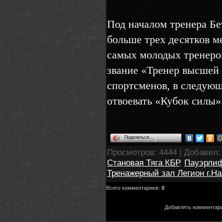
Под началом тренера Бе
больше трех десятков м
самых молодых тренеров
звание «Тренер высшей 
спортсменов, в следую
отвоевать «Кубок силы»
Поделиться…
Просмотров
: 4444 |
Добавил
Становая Тяга КБР
,
Пауэрлиф
Тренажерный зал Легион г.Н
Всего комментариев
:
0
Добавлять комментари