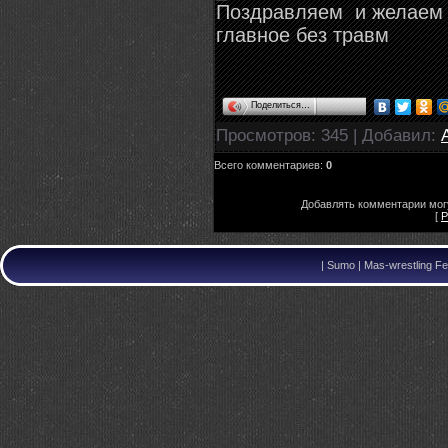
Поздравляем и желаем 
главное без травм
Поделиться…
Просмотров
: 345 |
Добавил
:
Всего комментариев
:
0
Добавлять комментарии могу
[
Р
|
Sumo | Mas-wrestling Fe