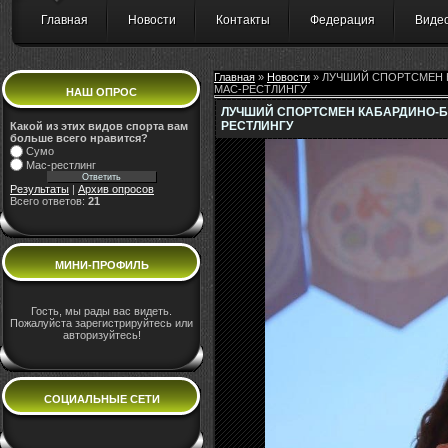
Главная
Новости
Контакты
Федерация
Виде
Главная
»
Новости
» ЛУЧШИЙ СПОРТСМЕН К
МАС-РЕСТЛИНГУ
НАШ ОПРОС
ЛУЧШИЙ СПОРТСМЕН КАБАРДИНО-БА
РЕСТЛИНГУ
Какой из этих видов спорта вам
больше всего нравится?
Сумо
Мас-рестлинг
Результаты
|
Архив опросов
Всего ответов:
21
МИНИ-ПРОФИЛЬ
Гость, мы рады вас видеть.
Пожалуйста зарегистрируйтесь или
авторизуйтесь!
СОЦИАЛЬНЫЕ СЕТИ