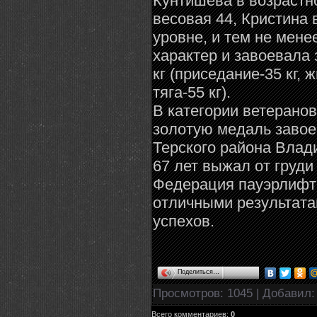
Кунтишева в возрастно
весовая 44, Кристина
уровне, и тем не мен
характер и завоевала
кг (приседание-35 кг, 
тяга-55 кг).
В категории ветерано
золотую медаль заво
Терского района Влад
67 лет выжал от груди
Федерация пауэрлифти
отличными результата
успехов.
Поделиться…
Просмотров
: 1045 |
Добавил
Всего комментариев
:
0