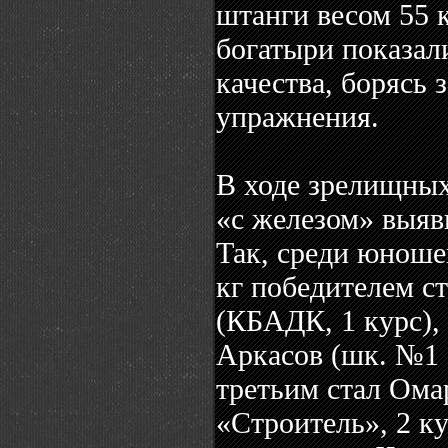
штанги весом 55 
богатыри показал
качества, борясь 
упражнения.
В ходе зрелищны
«с железом» выяв
Так, среди юноше
кг победителем с
(КБАДК, 1 курс),
Аркасов (шк. №1 с
третьим стал Ома
«Строитель», 2 ку