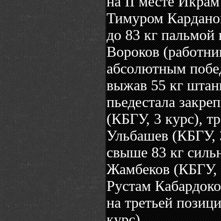
на II месте Икрам
Тимуром Карданов
до 83 кг пальмой 
Вороков (работни
абсолютным побе
выжав 55 кг штанг
пьедестала закре
(КБГУ, 3 курс), 
Ульбашев (КБГУ, 3
свыше 83 кг силь
Жамбеков (КБГУ, 
Рустам Кабардоко
на третьей позиц
курс).