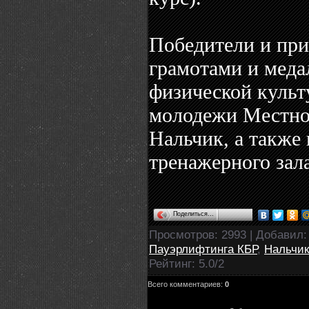
Победители и пр
грамотами и меда
физической культ
молодежи Местной
Нальчик, а также
тренажерного зал
Поделиться…
Просмотров
: 2993 |
Добавил
Пауэрлифтинга КБР
,
Нальчик
Рейтинг
:
5.0
/
2
Всего комментариев
:
0