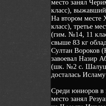
место занял Чери
класс), выжавший 
На втором месте 
класс), третье м
(гим. №14, 11 кла
свыше 83 кг обла
Султан Вороков (
завоевал Назир А
(шк. №2 с. Шалуш
досталась Исламу 
Среди юниоров в в
место занял Резуа