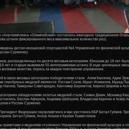
» спорткомплекса «Олимпийский» состоялось ежегодное традиционное Откр
лежа штанги фиксированного веса максимальное количество раз).
оведены детско-юношеской спортшколой №4 Управления по физической культ
Руслан Сурженко).
иков, распределенных по десяти весовым категориям. Юношам до 18 лет был
ы 19 лет и старше выжимали 55-килограммовую штангу. В ходе зрелищных эм
-волевые качества, борясь за каждое повторение упражнения.
ей в своих весовых категориях победителями стали: Алим Канлоев, Адам Эрж
и серебряных медалей являются: Рустам Сохов, Мурат Исмаилов, Мурад Пш
р Нагоев, Тамерлан Схвитаридзе, Кантемир Берекетов, Кирилл Ширяев и Аст
 категориях обладателями золотых медалей стали: Семен Декин, Мухамед Кан
стоились: Беслан Афаунов, Андемир Шибзухов, Владислав Карягин и Аскер А
шхов и Руслан Сурженко.
Президент Федерации пауэрлифтинга и мас-рестлинга КБР Бетал Губжев. Тр
ориев, Бетал Губжев, Анзор Апшев и Казбек Тхамитлоков.
 грамотами и медалями столичного Управления по физической культуре и 