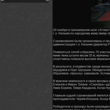
20 ноября в тренажерном зале «Атлант
г. о. Нальчик по народному жиму (жиму 
Соревнования были организованы и пр
администрации г. о. Нальчик (директор 
Померяться силой собрались 70 участн
жиме лежа штанги весом 35 кг, мужчин
спортсмены показали высокие морально
В результате, в первенстве среди юнош
Шурдумов и Нарт Шугушев. Обладателям
Ибрагимов. «Бронзу» завоевали: Астеми
В мужском чемпионате в своих весовых
Елканов и Имран Тубаев. «Серебра» удо
Амир Бориев, Тимур Карданов, Аслан Ку
Главным судьей соревнований являлся 
преподаватели: Черим Ингушев, Анзор Б
Победители и призеры были награждены