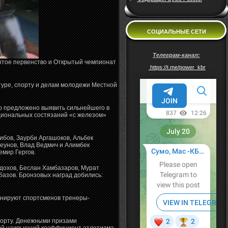
СОЦИАЛЬНЫЕ СЕТИ
Телеграм-канал:
ытое первенство и Открытый чемпионат
https://t.me/power_kbr
уре, спорту и делам молодежи Местной
о предложено выявить сильнейшего в
оциональных состязаний «с железом»
ибов, Заурби Аргашоков, Альбек
еунов, Влад Ведмич и Алимбек
емир Гергов.
дохов, Беслан Хамбазаров, Мурат
базов. Бронзовых наград добились:
енируют спортсменов тренеры-
спорту. Денежными призами