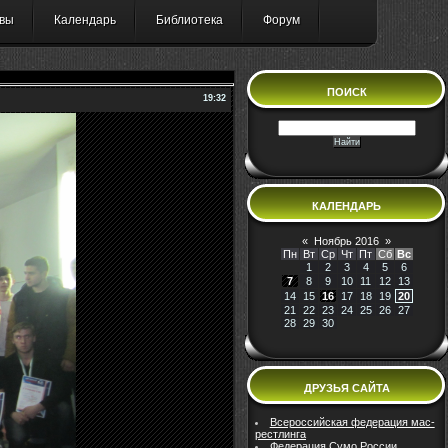
вы
Календарь
Библиотека
Форум
ПОИСК
19:32
КАЛЕНДАРЬ
«
Ноябрь 2016
»
Пн
Вт
Ср
Чт
Пт
Сб
Вс
1
2
3
4
5
6
7
8
9
10
11
12
13
14
15
16
17
18
19
20
21
22
23
24
25
26
27
28
29
30
ДРУЗЬЯ САЙТА
Всероссийская федерация мас-
рестлинга
Федерация Сумо России