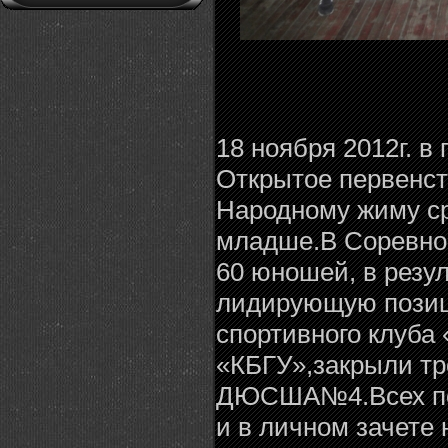
18 ноября 2012г. в
Открытое первенств
Народному жиму с
младше.В Соревно
60 юношей, в резу
лидирующую позиц
спортивного клуба 
«КБГУ»,закрыли тр
ДЮСША№4.Всех поб
и в личном зачете 