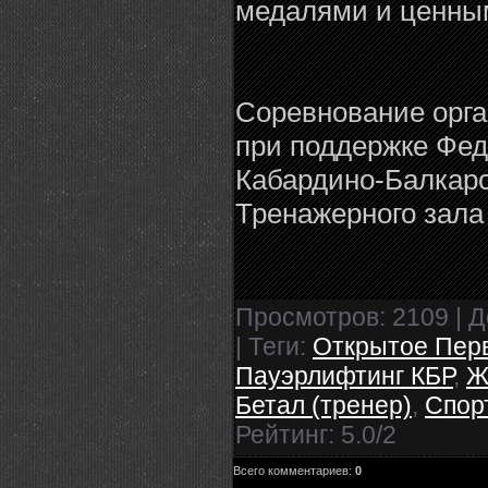
медалями и ценны
Соревнование ор
при поддержке Фе
Кабардино-Балкарс
Тренажерного зала 
Просмотров
: 2109 |
Д
|
Теги
:
Открытое Перв
Пауэрлифтинг КБР
,
Ж
Бетал (тренер)
,
Спор
Рейтинг
:
5.0
/
2
Всего комментариев
:
0