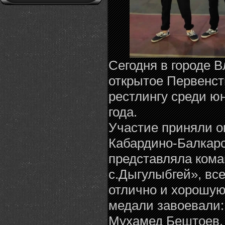
Сегодня в городе 
открытое Первенст
рестлингу среди ю
года.
Участие приняли о
Кабардино-Балкар
представляла ком
с.Дыгулыбгей», все
отлично и хорошую 
медали завоевали:
Мухамед Бештоев,