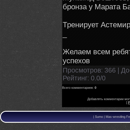
бронза у Марата Б
Тренирует Астемир 
_
Желаем всем ребя
успехов
Просмотров
: 366 |
До
Рейтинг
:
0.0
/
0
Всего комментариев
:
0
Добавлять комментарии могу
[
Р
|
Sumo | Mas-wrestling Fe