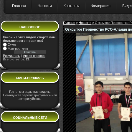
Главная
Новости
Контакты
Федерация
Виде
Главная
»
Новости
» Открытое Первенство РС
НАШ ОПРОС
Открытое Первенство РСО-Алания по 
Какой из этих видов спорта вам
больше всего нравится?
Сумо
Мас-рестлинг
Результаты
|
Архив опросов
Всего ответов:
21
МИНИ-ПРОФИЛЬ
Гость, мы рады вас видеть.
Пожалуйста зарегистрируйтесь или
авторизуйтесь!
СОЦИАЛЬНЫЕ СЕТИ