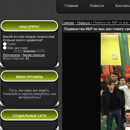
Главная
Новости
Контакт
Главная
»
Новости
» Первенство КБР по мас-
НАШ ОПРОС
Первенство КБР по мас-рестлингу ср
Какой из этих видов спорта вам
больше всего нравится?
Сумо
Мас-рестлинг
Результаты
|
Архив опросов
Всего ответов:
21
МИНИ-ПРОФИЛЬ
Гость, мы рады вас видеть.
Пожалуйста зарегистрируйтесь или
авторизуйтесь!
СОЦИАЛЬНЫЕ СЕТИ