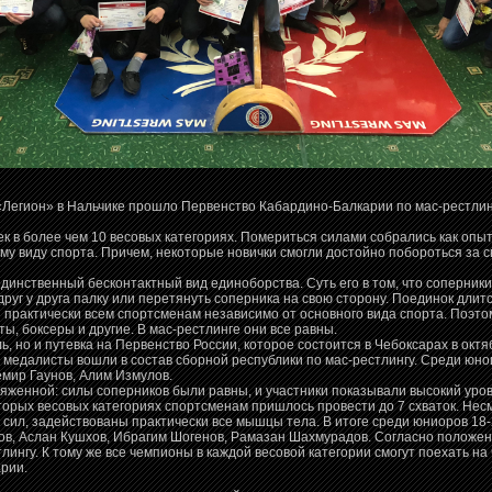
«Легион» в Нальчике прошло Первенство Кабардино-Балкарии по мас-рестлин
к в более чем 10 весовых категориях. Помериться силами собрались как опытн
му виду спорта. Причем, некоторые новички смогли достойно побороться за с
динственный бесконтактный вид единоборства. Суть его в том, что соперники
друг у друга палку или перетянуть соперника на свою сторону. Поединок длитс
 практически всем спортсменам независимо от основного вида спорта. Поэто
, боксеры и другие. В мас-рестлинге они все равны.
ь, но и путевка на Первенство России, которое состоится в Чебоксарах в октя
е медалисты вошли в состав сборной республики по мас-рестлингу. Среди юн
емир Гаунов, Алим Измулов.
женной: силы соперников были равны, и участники показывали высокий урове
торых весовых категориях спортсменам пришлось провести до 7 схваток. Нес
 сил, задействованы практически все мышцы тела. В итоге среди юниоров 18
ов, Аслан Кушхов, Ибрагим Шогенов, Рамазан Шахмурадов. Согласно положен
лингу. К тому же все чемпионы в каждой весовой категории смогут поехать н
рии.