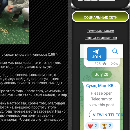
СОЦИАЛЬНЫЕ СЕТИ
Телеграм-канал:
https://t.me/power_kbr
гу среди юношей и юниоров (1997-
ые мас-рестлеры, так и те, для кого
вои медали, не давая спуску уже
, сидя на специальном помосте, с
я до двух побед одного из участников.
му довольно часто на помост выходят
бре этого года. Кроме того, чемпионы в
ошей лучшими стали Алим Калаев, Замир
нь мастерства. Кроме того, благодаря
мотря на внешнюю простоту этого
-21 года первые места завоевали Назир
ию турнира, они получат звание
а чемпионат России за счет финансовой