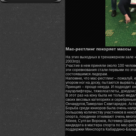
Мас-рестлинг покоряет массы
На этих выходных в тренажерном зале 
2003ггр).
Участие в нем приняли около 100 челове
эти соревнования стали первыми по это
состоявшимся лидерам.
Напомню, что мас-рестлинг – пожалуй, е
упором ног на доску, пытаются вырвать 
Принцип – проще некуда. И подходит он
пауэрлифтеры, тяжелоатлеты, дзюдоисты
В этот раз на кону была не только медал
своих весовых категориях и серебряны
Ончакдугов,Тамерлан Схвитаридзе, Аст
Борьба среди юниоров была очень напря
большому количеству участников в неко
спорта, поединки отнимают очень много
Абеев, Султан Вороков, Астемир Шариб
кандидата в мастера спорта по мас-рест
поддержки Минспорта Кабардино-Балка