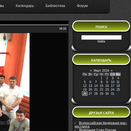
вы
Календарь
Библиотека
Форум
ПОИСК
16:13
КАЛЕНДАРЬ
«
Март 2018
»
Пн
Вт
Ср
Чт
Пт
Сб
Вс
1
2
3
4
5
6
7
8
9
10
11
12
13
14
15
16
17
18
19
20
21
22
23
24
25
26
27
28
29
30
31
ДРУЗЬЯ САЙТА
Всероссийская федерация мас-
рестлинга
Федерация Сумо России