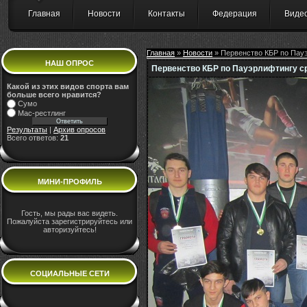
Главная
Новости
Контакты
Федерация
Виде
Главная
»
Новости
» Первенство КБР по Пау
НАШ ОПРОС
Первенство КБР по Пауэрлифтингу с
Какой из этих видов спорта вам
больше всего нравится?
Сумо
Мас-рестлинг
Результаты
|
Архив опросов
Всего ответов:
21
МИНИ-ПРОФИЛЬ
Гость, мы рады вас видеть.
Пожалуйста зарегистрируйтесь или
авторизуйтесь!
СОЦИАЛЬНЫЕ СЕТИ