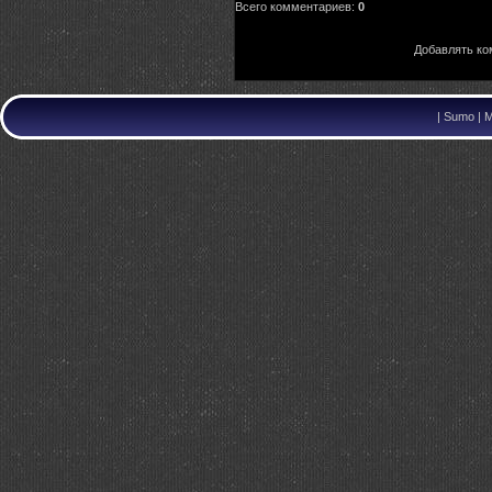
Всего комментариев
:
0
Добавлять ко
|
Sumo | M