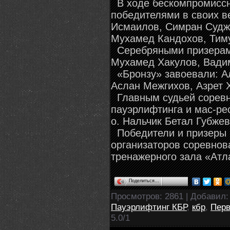
В ходе бескомпромиссно
победителями в своих в
Исмаилов, Симран Суджа
Мухамед Кандохов, Тиму
Серебряными призерами
Мухамед Хакулов, Вади
«Бронзу» завоевали: А
Аслан Межгихов, Азрет 
Главным судьей соревн
пауэрлифтинга и мас-ре
о. Нальчик Бетал Губжев
Победители и призеры 
организаторов соревнов
тренажерного зала «Атл
Поделиться…
Просмотров
: 2861 |
Добавил
Пауэрлифтинг КБР
,
кбр
,
Перв
5.0
/
1