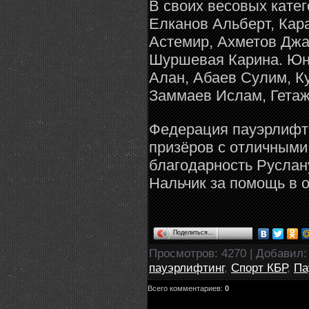
В своих весовых катег
Елканов Альберт, Кар
Астемир, Ахметов Джа
Шуршевая Карина. Юни
Алан, Абаев Сулим, К
Заммаев Ислам, Гетаж
Федерация пауэрлифти
призёров с отличными
благодарность Руслан
Нальчик за помощь в 
Поделиться…
Просмотров
: 4270 |
Добавил
пауэрлифтинг
,
Спорт КБР
,
Па
Всего комментариев
:
0