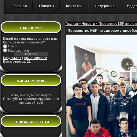
Главная
Новости
Контакты
Федерация
Виде
Главная
»
Новости
» Первенство КБР по сил
НАШ ОПРОС
Первенство КБР по силовому двоебо
Какой из этих видов спорта вам
больше всего нравится?
Сумо
Мас-рестлинг
Результаты
|
Архив опросов
Всего ответов:
21
МИНИ-ПРОФИЛЬ
Гость, мы рады вас видеть.
Пожалуйста зарегистрируйтесь или
авторизуйтесь!
СОЦИАЛЬНЫЕ СЕТИ