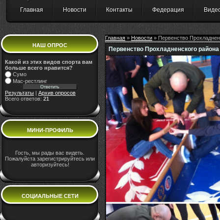
Главная
Новости
Контакты
Федерация
Виде
Главная
»
Новости
» Первенство Прохладненс
НАШ ОПРОС
Первенство Прохладненского района 
Какой из этих видов спорта вам
больше всего нравится?
Сумо
Мас-рестлинг
Результаты
|
Архив опросов
Всего ответов:
21
МИНИ-ПРОФИЛЬ
Гость, мы рады вас видеть.
Пожалуйста зарегистрируйтесь или
авторизуйтесь!
СОЦИАЛЬНЫЕ СЕТИ