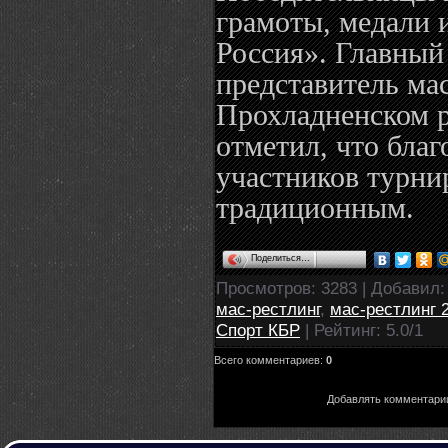
грамоты, медали 
Россия». Главный
представитель мас
Прохладненском 
отметил, что благ
участников турнир
традиционным.
Поделиться…
Просмотров
: 3283 |
Добавил
мас-рестлинг
,
мас-рестлинг 
Спорт КБР
|
Рейтинг
:
5.0
/
1
Всего комментариев
:
0
Добавлять комментарии