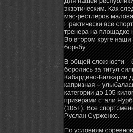
Для нашей республики
экзотическим. Как сле
мас-рестлеров маловат
Практически все спорт
тренера на площадке
Во втором круге наши
борьбу.
В общей сложности – 
боролись за титул си
Кабардино-Балкарии д
капризная – улыбалась
категории до 105 кил
призерами стали Нурб
(105+). Все спортсме
Руслан Сурженко.
По условиям соревнов