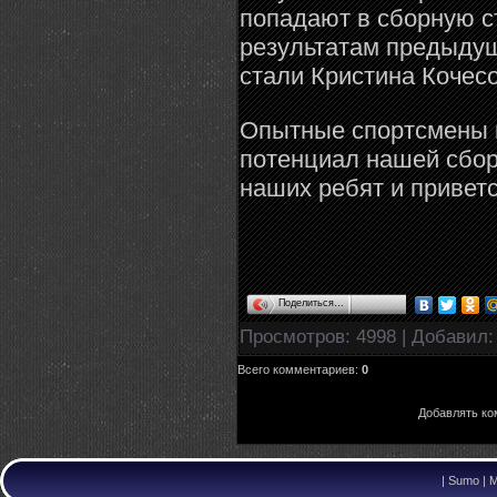
попадают в сборную ст
результатам предыдущ
стали Кристина Кочес
Опытные спортсмены и
потенциал нашей сборн
наших ребят и привет
Поделиться…
Просмотров
: 4998 |
Добавил
Всего комментариев
:
0
Добавлять ко
|
Sumo | M