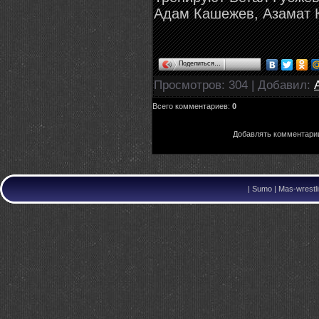
Адам Кашежев, Азамат 
Поделиться…
Просмотров
: 304 |
Добавил
:
Всего комментариев
:
0
Добавлять комментарии
|
Sumo | Mas-wrestli