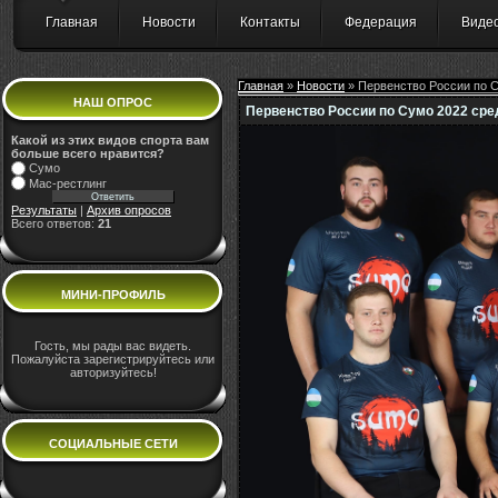
Главная
Новости
Контакты
Федерация
Виде
Главная
»
Новости
» Первенство России по С
НАШ ОПРОС
Первенство России по Сумо 2022 сред
Какой из этих видов спорта вам
больше всего нравится?
Сумо
Мас-рестлинг
Результаты
|
Архив опросов
Всего ответов:
21
МИНИ-ПРОФИЛЬ
Гость, мы рады вас видеть.
Пожалуйста зарегистрируйтесь или
авторизуйтесь!
СОЦИАЛЬНЫЕ СЕТИ