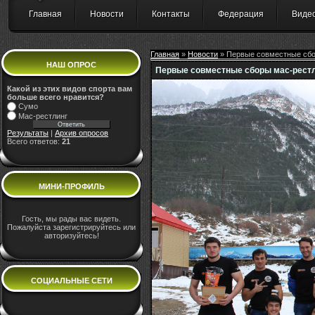
Главная
Новости
Контакты
Федерация
Виде
Главная
»
Новости
» Первые совместные сбо
НАШ ОПРОС
Первые совместные сборы мас-рестл
Какой из этих видов спорта вам
больше всего нравится?
Сумо
Мас-рестлинг
Результаты
|
Архив опросов
Всего ответов:
21
МИНИ-ПРОФИЛЬ
Гость, мы рады вас видеть.
Пожалуйста зарегистрируйтесь или
авторизуйтесь!
СОЦИАЛЬНЫЕ СЕТИ