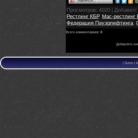
Поделиться…
Просмотров
: 4020 |
Добавил
Рестлинг КБР
,
Мас-рестлинг 
Федерация Пауэрлифтинга
,
Всего комментариев
:
0
Добавлять ко
|
Sumo | M