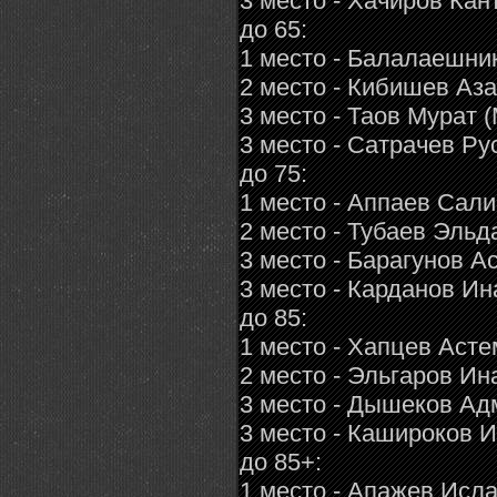
3 место - Хачиров Кан
до 65:
1 место - Балалаешни
2 место - Кибишев Аза
3 место - Таов Мурат 
3 место - Сатрачев Р
до 75:
1 место - Аппаев Сали
2 место - Тубаев Эльд
3 место - Барагунов 
3 место - Карданов Ин
до 85:
1 место - Хапцев Аст
2 место - Эльгаров Ин
3 место - Дышеков Адм
3 место - Кашироков И
до 85+:
1 место - Апажев Исла