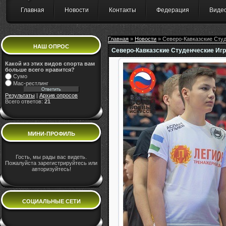
Главная
Новости
Контакты
Федерация
Виде
Главная
»
Новости
» Северо-Кавказские Студ
НАШ ОПРОС
Северо-Кавказские Студенческие Игр
Какой из этих видов спорта вам
больше всего нравится?
Сумо
Мас-рестлинг
Результаты
|
Архив опросов
Всего ответов:
21
МИНИ-ПРОФИЛЬ
Гость, мы рады вас видеть.
Пожалуйста зарегистрируйтесь или
авторизуйтесь!
СОЦИАЛЬНЫЕ СЕТИ