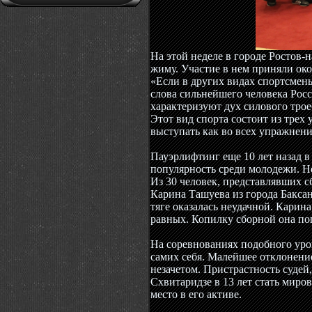
На этой неделе в городе Ростов-
жиму. Участие в нем приняли око
«Если в других видах спортсмены
слова сильнейшего человека Росс
характеризуют дух силового тро
Этот вид спорта состоит из трех
выступать как во всех упражнени
Пауэрлифтинг еще 10 лет назад 
популярность среди молодежи. Н
Из 30 человек, представлявших 
Карина Ташуева из города Бакса
тяге оказалась неудачной. Карин
равных. Копилку сборной она по
На соревнованиях подобного уров
самих себя. Малейшее отклонени
незачетом. Пристрастность суде
Схвитаридзе в 13 лет стать миро
место в его активе.