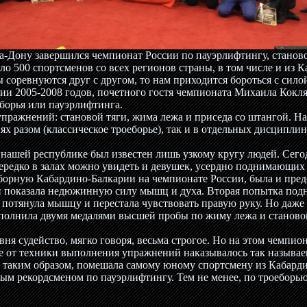
на-Дону завершился чемпионат России по пауэрлифтингу, станов
ло 500 спортсменов со всех регионов страны, в том числе и из 
 соревнуются друг с другом, то нам приходится бороться с сило
ии 2005-2008 годов, почетного гостя чемпионата Михаила Кокля
еборья или пауэрлифтинга.
 упражнений: становой тяги, жима лежа и приседа со штангой. 
ях разом (классическое троеборье), так и в отдельных дисциплин
в нашей республике был известен лишь узкому кругу людей. Сег
ередко в залах можно увидеть и девушек, усердно поднимающих 
сборную Кабардино-Балкарии на чемпионате России, была и пред
н показала недюжинную силу мышц и духа. Вторая попытка подня
а потянула мышцу и перестала чувствовать правую руку. Но даже 
полнила двумя медалями высшей пробы по жиму лежа и станово
ня судейство, мягко говоря, весьма строгое. Но на этом чемпи
е от техники выполнения упражнений наказывалось так называе
й, таким образом, помешала самому юному спортсмену из Кабар
вым рекордсменом по пауэрлифтингу. Тем не менее, по троеборь