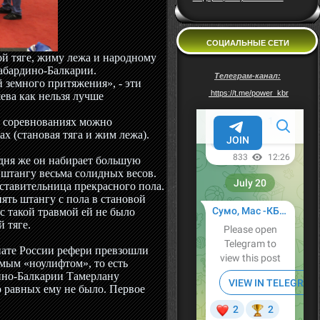
СОЦИАЛЬНЫЕ СЕТИ
ой тяге, жиму лежа и народному
Кабардино-Балкарии.
Телеграм-канал:
й земного притяжения», - эти
https://t.me/power_kbr
ева как нельзя лучше
На соревнованиях можно
ах (становая тяга и жим лежа).
одня же он набирает большую
штангу весьма солидных весов.
ставительница прекрасного пола.
ть штангу с пола в становой
с такой травмой ей не было
й тяге.
онате России рефери превзошли
мым «ноулифтом», то есть
дино-Балкарии Тамерлану
ю равных ему не было. Первое