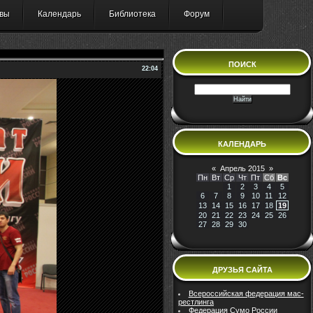
вы
Календарь
Библиотека
Форум
ПОИСК
22:04
КАЛЕНДАРЬ
«
Апрель 2015
»
Пн
Вт
Ср
Чт
Пт
Сб
Вс
1
2
3
4
5
6
7
8
9
10
11
12
13
14
15
16
17
18
19
20
21
22
23
24
25
26
27
28
29
30
ДРУЗЬЯ САЙТА
Всероссийская федерация мас-
рестлинга
Федерация Сумо России