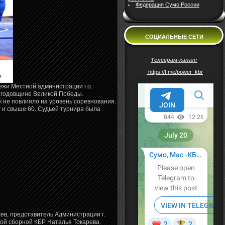
Федерация Сумо России
СОЦИАЛЬНЫЕ СЕТИ
Телеграм-канал:
https://t.me/power_kbr
ежи Местной администрации г.о.
1 годовщине Великой Победы.
к не повлияло на уровень соревнования.
 и свыше 60. Судьей турнира была
в, представитель Администрации г.
кой сборной КБР Наталья Токарева.