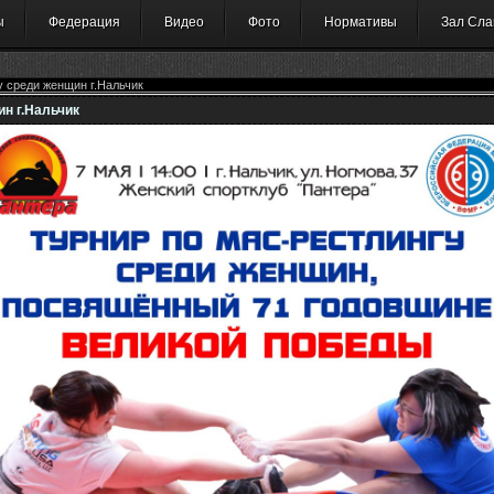
ы
Федерация
Видео
Фото
Нормативы
Зал Сла
у среди женщин г.Нальчик
ин г.Нальчик