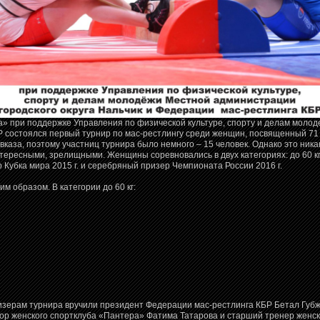
» при поддержке Управления по физической культуре, спорту и делам молод
Р состоялся первый турнир по мас-рестлингу среди женщин, посвященный 7
вказа, поэтому участниц турнира было немного – 15 человек. Однако это ника
ересными, зрелищными. Женщины соревновались в двух категориях: до 60 кг
 Кубка мира 2015 г. и серебряный призер Чемпионата России 2016 г.
м образом. В категории до 60 кг:
зерам турнира вручили президент Федерации мас-рестлинга КБР Бетал Губже
тор женского спортклуба «Пантера» Фатима Татарова и старший тренер женс