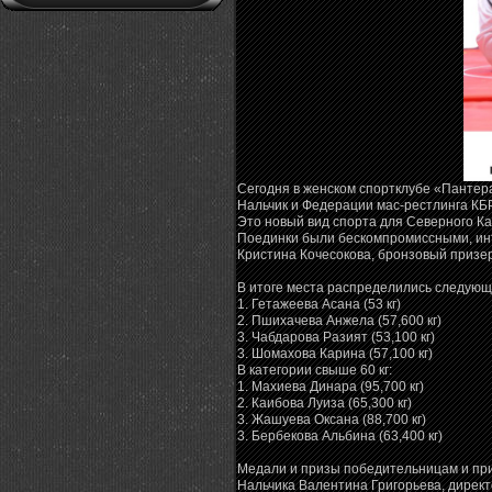
Сегодня в женском спортклубе «Пантера
Нальчик и Федерации мас-рестлинга КБ
Это новый вид спорта для Северного Ка
Поединки были бескомпромиссными, инт
Кристина Кочесокова, бронзовый призер
В итоге места распределились следующи
1. Гетажеева Асана (53 кг)
2. Пшихачева Анжела (57,600 кг)
3. Чабдарова Разият (53,100 кг)
3. Шомахова Карина (57,100 кг)
В категории свыше 60 кг:
1. Махиева Динара (95,700 кг)
2. Каибова Луиза (65,300 кг)
3. Жашуева Оксана (88,700 кг)
3. Бербекова Альбина (63,400 кг)
Медали и призы победительницам и при
Нальчика Валентина Григорьева, дирек