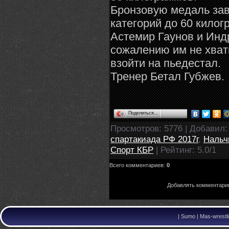
Бронзовую медаль зав
категорий до 60 килог
Астемир Гаунов и Индр
сожалению им не хват
взойти на пьедестал.
Тренер Бетал Губжев.
Поделиться…
Просмотров
: 5776 |
Добавил
спартакиада РФ 2017г
,
Нальч
Спорт КБР
|
Рейтинг
:
5.0
/
1
Всего комментариев
:
0
Добавлять комментарии
|
Sumo | Mas-wrestli