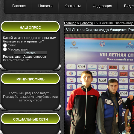
Главная
Новости
Контакты
Федерация
Виде
Главная
»
Новости
» VIII Летняя Спартакиада
НАШ ОПРОС
VIII Летняя Спартакиада Учащихся Ро
Какой из этих видов спорта вам
больше всего нравится?
Сумо
Мас-рестлинг
Результаты
|
Архив опросов
Всего ответов:
21
МИНИ-ПРОФИЛЬ
Гость, мы рады вас видеть.
Пожалуйста зарегистрируйтесь или
авторизуйтесь!
СОЦИАЛЬНЫЕ СЕТИ