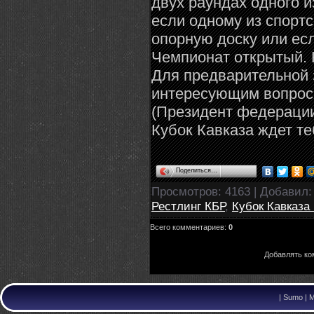
двух раундах одного и
если одному из спорт
опорную доску или есл
Чемпионат открытый. 
Для предварительной 
интересующим вопроса
(Президент федерации
Кубок Кавказа ждет те
Поделиться…
Просмотров
: 4163 |
Добавил
Рестлинг КБР
,
Кубок Кавказа
Всего комментариев
:
0
Добавлять ко
|
Sumo | M