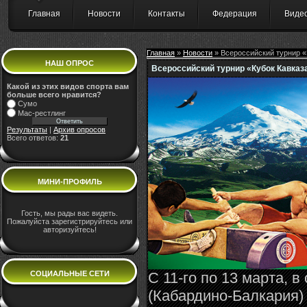
Главная
Новости
Контакты
Федерация
Виде
Главная
»
Новости
» Всероссийский турнир «
НАШ ОПРОС
Всероссийский турнир «Кубок Кавказа
Какой из этих видов спорта вам
больше всего нравится?
Сумо
Мас-рестлинг
Результаты
|
Архив опросов
Всего ответов:
21
МИНИ-ПРОФИЛЬ
Гость, мы рады вас видеть.
Пожалуйста зарегистрируйтесь или
авторизуйтесь!
СОЦИАЛЬНЫЕ СЕТИ
С 11-го по 13 марта, 
(Кабардино-Балкария)