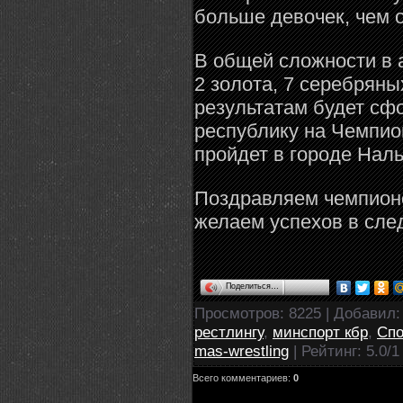
больше девочек, чем о
В общей сложности в 
2 золота, 7 серебряны
результатам будет сф
республику на Чемпион
пройдет в городе Наль
Поздравляем чемпион
желаем успехов в сле
Поделиться…
Просмотров
: 8225 |
Добавил
рестлингу
,
минспорт кбр
,
Спо
mas-wrestling
|
Рейтинг
:
5.0
/
1
Всего комментариев
:
0