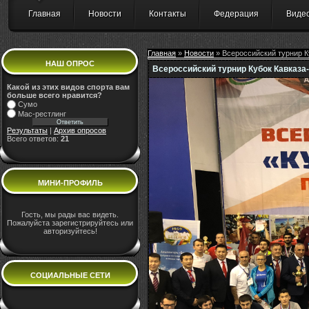
Главная
Новости
Контакты
Федерация
Виде
Главная
»
Новости
» Всероссийский турнир К
НАШ ОПРОС
Всероссийский турнир Кубок Кавказа-
Какой из этих видов спорта вам
больше всего нравится?
Сумо
Мас-рестлинг
Результаты
|
Архив опросов
Всего ответов:
21
МИНИ-ПРОФИЛЬ
Гость, мы рады вас видеть.
Пожалуйста зарегистрируйтесь или
авторизуйтесь!
СОЦИАЛЬНЫЕ СЕТИ