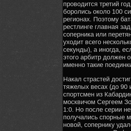
проводится третий год
боролись около 100 с
регионах. Поэтому бат
рестлинге главная зад
соперника или перетян
уходит всего нескольк
секунды), а иногда, е
этого арбитр должен о
именно такие поединк
Накал страстей дости
тяжелых весах (до 90 
спортсмен из Кабарди
москвичом Сергеем Зо
1:0. Но после серии н
получались спорные м
новой, сопернику удал