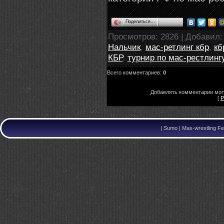
Поделиться…
Просмотров
: 2826 |
Добавил
Нальчик
,
мас-ретлинг кбр
,
кб
КБР
,
турнир по мас-рестлинг
Всего комментариев
:
0
Добавлять комментарии могу
[
Р
|
Sumo | Mas-wrestling Fe