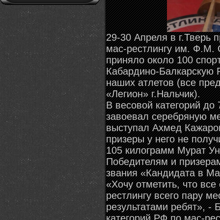
29-30 Апреля в г.Тверь 
мас-рестлингу им. Ф.М.
приняло около 100 спорт
Кабардино-Балкарскую 
наших атлетов (все пре
«Легион» г.Нальчик).
В весовой категорий до
завоевал серебряную ме
выступал Ахмед Кажаров
призеры у него не получ
105 килограмм Мурат Ун
Победителям и призера
звания «Кандидата в Ма
«Хочу отметить, что все
рестлингу всего пару ме
результатами ребят», -
категорий РФ по мас-рес