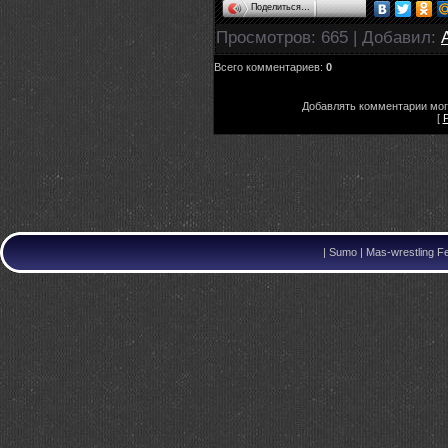
Поделиться…
Просмотров
: 665 |
Добавил
:
Всего комментариев
:
0
Добавлять комментарии мог
[
|
Sumo | Mas-wrestling F