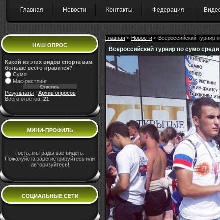
Главная
Новости
Контакты
Федерация
Виде
Главная
»
Новости
» Всероссийский турнир п
НАШ ОПРОС
Всероссийский турнир по сумо среди
Какой из этих видов спорта вам
больше всего нравится?
Сумо
Мас-рестлинг
Результаты
|
Архив опросов
Всего ответов:
21
МИНИ-ПРОФИЛЬ
Гость, мы рады вас видеть.
Пожалуйста зарегистрируйтесь или
авторизуйтесь!
СОЦИАЛЬНЫЕ СЕТИ