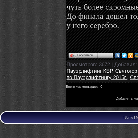
чуть более скромные
До финала дошел то
у него серебро.
Поделиться…
Просмотров
: 3672 |
Добавил
Пауэрлифтинг КБР
,
Святогор
по Пауэрлифтингу 2015г.
,
Сп
Всего комментариев
:
0
Добавлять ко
|
Sumo | M