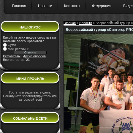
Главная
Новости
Контакты
Федерация
Виде
Главная
»
Новости
» Всероссийский турнир «
НАШ ОПРОС
Всероссийский турнир «Святогор PRO
Какой из этих видов спорта вам
больше всего нравится?
Сумо
Мас-рестлинг
Результаты
|
Архив опросов
Всего ответов:
21
МИНИ-ПРОФИЛЬ
Гость, мы рады вас видеть.
Пожалуйста зарегистрируйтесь или
авторизуйтесь!
СОЦИАЛЬНЫЕ СЕТИ