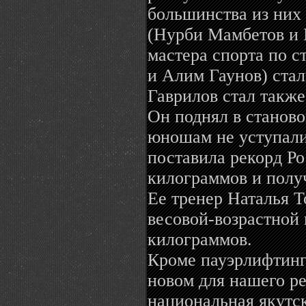
большинства из них 
(Нурби Мамбетов и 
мастера спорта по с
и Алим Гаунов) стал
Гаврилов стал такж
Он поднял в станово
юношам не уступали
поставила рекорд Ро
килограммов и получ
Ее тренер Наталья Т
весовой-возрастной 
килограммов.
Кроме пауэрлифтинг
новом для нашего ре
национальная якутск