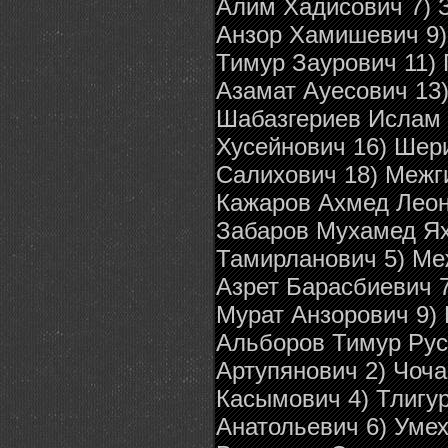
Алим Хадисович 7) 
Анзор Хамишевич 9)
Тимур Заурович 11)
Азамат Ауесович 13
Шабазгериев Ислам 
Хусейнович 16) Шер
Салихович 18) Межги
Кажаров Ахмед Леон
Забаров Мухамед Ях
Тамирланович 5) Ме
Азрет Барасбиевич 
Мурат Анзорович 9)
Альборов Тимур Рус
Артупянович 2) Чоча
Касымович 4) Тлигу
Анатольевич 6) Уме