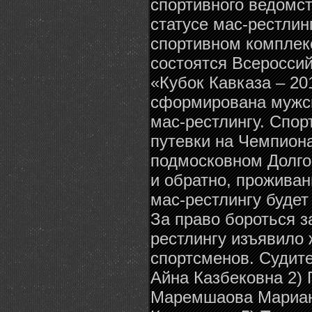
спортивного ведомст
статусе мас-рестлин
спортивном комплек
состоятся Всероссий
«Кубок Кавказа – 20
сформирована мужск
мас-рестлингу. Спор
путевки на Чемпиона
подмосковном Долго
и обратно, проживан
мас-рестлингу будет
За право бороться з
рестлингу изъявило
спортсменов. Судите
Айна Казбековна 2) 
Маремшаова Мариан