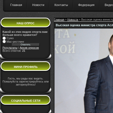
Главная
Новости
Контакты
Федерация
Виде
Главная
»
Новости
» Высокая оценка минист
НАШ ОПРОС
Высокая оценка министра спорта Ас
Какой из этих видов спорта вам
больше всего нравится?
Сумо
Мас-рестлинг
Результаты
|
Архив опросов
Всего ответов:
21
МИНИ-ПРОФИЛЬ
Гость, мы рады вас видеть.
Пожалуйста зарегистрируйтесь или
авторизуйтесь!
СОЦИАЛЬНЫЕ СЕТИ