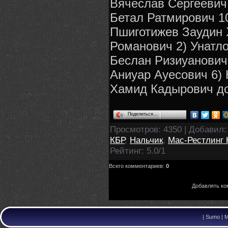
Вячеслав Сергеевич
Бетал Ратмирович 10
Пшиготижев Заудин Х
Романович 2) Унатл
Беслан Ризиуанович
Аниуар Ауесович 6) 
Хамид Кадырович до
Поделиться…
Просмотров
: 4350 |
Добавил
КБР
,
Нальчик
,
Мас-Рестлинг 
Рейтинг
:
5.0
/
1
Всего комментариев
:
0
Добавлять ко
|
Sumo | M