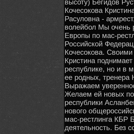
высоту) Бегидов Ру
Кочесокова Кристин
Расуловна - армрес
волейбол Мы очень 
Европы по мас-рест
Российской Федерац
Кочесокова. Своими
Кристина поднимает 
республике, но и в 
ее родных, тренера 
Выражаем уверенност
Желаем ей новых по
республики Асланбе
нового общероссийс
мас-рестлинга КБР 
деятельность. Без с