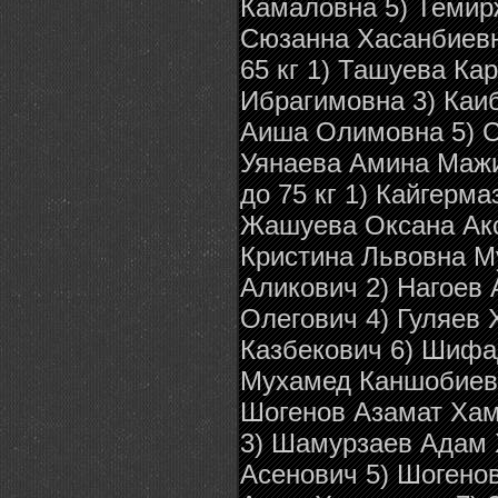
Камаловна 5) Темир
Сюзанна Хасанбиевн
65 кг 1) Ташуева Ка
Ибрагимовна 3) Каи
Аиша Олимовна 5) С
Уянаева Амина Мажи
до 75 кг 1) Кайгерм
Жашуева Оксана Акс
Кристина Львовна Му
Аликович 2) Нагоев
Олегович 4) Гуляев
Казбекович 6) Шифа
Мухамед Каншобиевич
Шогенов Азамат Хам
3) Шамурзаев Адам 
Асенович 5) Шогено