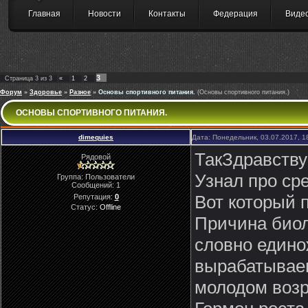
Главная
Новости
Контакты
Федерация
Виде
3
Страница
3
из
3
«
1
2
Форум
»
Здоровье
»
Разное
»
Основы спортивного питания.
(Основы спортивного питания.)
ОСНОВЫ СПОРТИВНОГО ПИТАНИЯ.
dimequies
Дата: Понедельник, 03.07.2017, 
ТакЗдравству
Рядовой
Узнал про ср
Группа: Пользователи
Сообщений:
1
Вот который п
Репутация:
0
Статус:
Offline
Причина биол
словно единож
вырабатываем
молодом возр