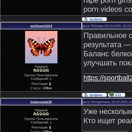
rape porn girl
porn videos c
apriliasari1414
Дата: Пятница, 03.10.2025, 16:15
Правильное с
результата —
Баланс белко
улучшать пок
Рядовой
Группа: Пользователи
https://sportbal
Сообщений:
1
Репутация:
0
Статус:
Offline
lirotuyovade38
Дата: Понедельник, 20.10.2025, 
Уже нескольк
Рядовой
Кто ищет реа
Группа: Пользователи
Сообщений:
1
Репутация:
0
Статус:
Offline