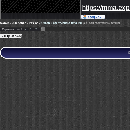
https://mma.exp
Форум
»
Здоровье
»
Разное
»
Основы спортивного питания.
(Основы спортивного питания.)
3
Страница
3
из
3
«
1
2
|
S