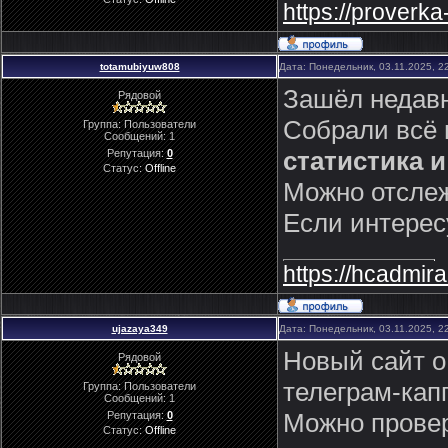
https://proverka
totamubiyuw808
Дата: Понедельник, 03.11.2025, 2
Зашёл недавн
Рядовой
Собрали всё 
Группа: Пользователи
Сообщений:
1
статистика 
Репутация:
0
Статус:
Offline
Можно отслеж
Если интерес
https://hcadmiral
ujazaya349
Дата: Понедельник, 03.11.2025, 2
Новый сайт о
Рядовой
телеграм-кап
Группа: Пользователи
Сообщений:
1
Можно провер
Репутация:
0
Статус:
Offline