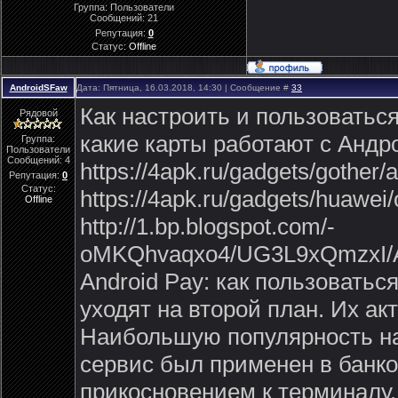
Группа: Пользователи
Сообщений:
21
Репутация:
0
Статус:
Offline
AndroidSFaw
Дата: Пятница, 16.03.2018, 14:30 | Сообщение #
33
Как настроить и пользоватьс
Рядовой
какие карты работают с Андр
Группа:
Пользователи
Сообщений:
4
https://4apk.ru/gadgets/gother
Репутация:
0
Статус:
https://4apk.ru/gadgets/huawei/
Offline
http://1.bp.blogspot.com/-
oMKQhvaqxo4/UG3L9xQmzxI/A
Android Pay: как пользовать
уходят на второй план. Их а
Наибольшую популярность на
сервис был применен в банко
прикосновением к терминалу.