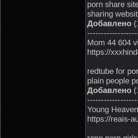
porn share sit
sharing websit
Добавлено
(
------------------
Mom 44 604 vi
https://xxxhin
redtube for por
plain people p
Добавлено
(
------------------
Young Heaven 
https://reais