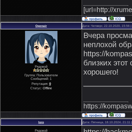
[url=http://xru
Openair
Дата: Четверг, 22.10.2020, 15:56
Вчера просма
неплохой обр
https://kompa
близких этот
Рядовой
хорошего!
Группа: Пользователи
Сообщений:
1
Репутация:
0
Статус:
Offline
https://kompasw
loro
Дата: Пятница, 18.10.2024, 21:11
https://hackm
Рядовой