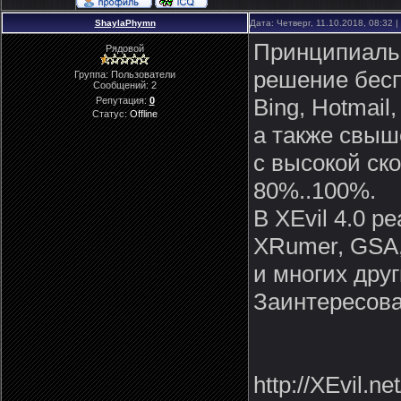
ShaylaPhymn
Дата: Четверг, 11.10.2018, 08:32
Принципиальн
Рядовой
решение бесп
Группа: Пользователи
Сообщений:
2
Bing, Hotmail,
Репутация:
0
Статус:
Offline
а также свыше
с высокой ско
80%..100%.
В XEvil 4.0 
XRumer, GSA, 
и многих дру
Заинтересова
http://XEvil.net