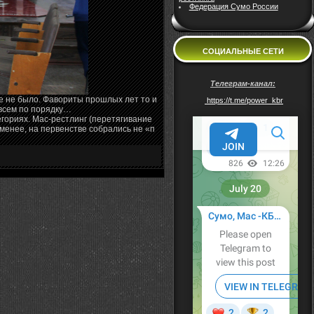
Федерация Сумо России
СОЦИАЛЬНЫЕ СЕТИ
Телеграм-канал:
е не было. Фавориты прошлых лет то и
https://t.me/power_kbr
 всем по порядку…
егориях. Мас-рестлинг (перетягивание
 менее, на первенстве собрались не «п