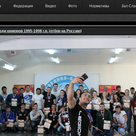
ы
Федерация
Видео
Фото
Нормативы
Зал Сла
ди юниоров 1995-1998 г.р. (отбор на Россию)