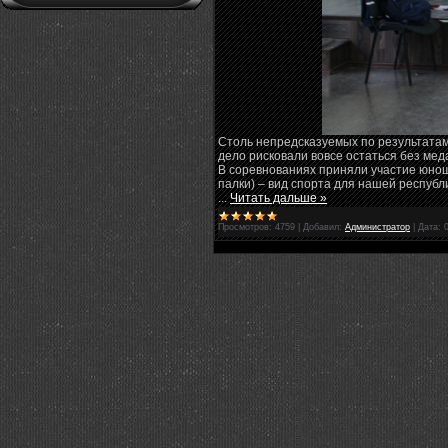
Столь непредсказуемых по результатам
дело рисковали вовсе остаться без ме
В соревнованиях приняли участие юноши
палки) – вид спорта для нашей республ
...
Читать дальше »
Просмотров:
4759
|
Добавил:
Администратор
|
Дата: